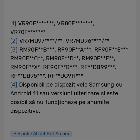
[1]
VR90F*******, VR80F*******,
VR70F*******
[2]
VR7MD97****/**, VR7MD96****/**
[3]
RM90F**B***, RF90F**A***, RF90F**E***,
RM90F**C**, RM90F**D**, RM90F**E**,
RM90F**X*, RF90F**B***, RF**DB99***,
RF**DB95***, RF**DG9H***
[4]
Disponibil pe dispozitivele Samsung cu
Android 11 sau versiuni ulterioare și este
posibil să nu funcționeze pe anumite
dispozitive.
Bespoke AI Jet Bot Steam