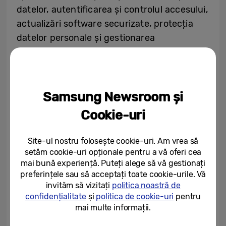
datelor, autentificarea și controlul accesului,
actualizări software securizate, protecția
datelor personale și gestionarea
vulnerabilităților.
Piața europeană crește deja cerințele de
Samsung Newsroom și
securitate prin actualizările Directivei
Cookie-uri
privind echipamentele radio (RED) și
viitoarea implementare a Cyber Resilience
Site-ul nostru folosește cookie-uri. Am vrea să
Act (CRA). În acest context, certificarea TÜV
setăm cookie-uri opționale pentru a vă oferi cea
mai bună experiență. Puteți alege să vă gestionați
Nord demonstrează pregătirea Samsung de
preferințele sau să acceptați toate cookie-urile. Vă
a respecta standardele internaționale
invităm să vizitați
politica noastră de
actualizate și angajamentul companiei de a
confidențialitate
și
politica de cookie-uri
pentru
proteja utilizatorii în medii conectate.
mai multe informații.