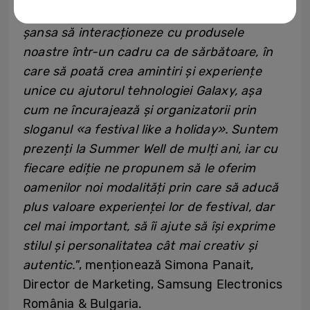
noștri. Am vrut să le oferim participanților
șansa să interacționeze cu produsele
noastre într-un cadru ca de sărbătoare, în
care să poată crea amintiri și experiențe
unice cu ajutorul tehnologiei Galaxy, așa
cum ne încurajează și organizatorii prin
sloganul «a festival like a holiday». Suntem
prezenți la Summer Well de mulți ani, iar cu
fiecare ediție ne propunem să le oferim
oamenilor noi modalități prin care să aducă
plus valoare experienței lor de festival, dar
cel mai important, să îi ajute să își exprime
stilul și personalitatea cât mai creativ și
autentic.
”, menționează Simona Panait,
Director de Marketing, Samsung Electronics
România & Bulgaria.