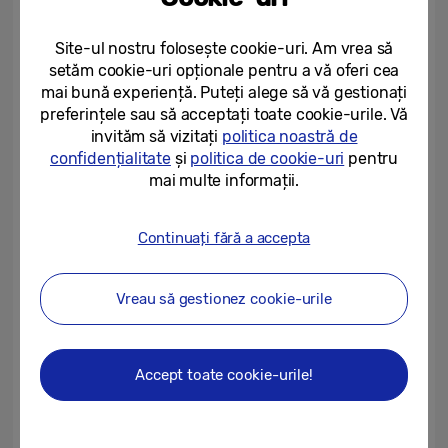
instagramabil. Participanții pot testa modul
Flex al noului Galaxy Z Flip 5 pentru a obține
Site-ul nostru folosește cookie-uri. Am vrea să
setăm cookie-uri opționale pentru a vă oferi cea
selfie-uri inedite din cele mai creative
mai bună experiență. Puteți alege să vă gestionați
unghiuri.
preferințele sau să acceptați toate cookie-urile. Vă
invităm să vizitați
politica noastră de
O alta experiență interactivă este dedicată
confidențialitate
și
politica de cookie-uri
pentru
mai multe informații.
pasionaților de gaming. Participanții la
festival sunt așteptați pentru sesiuni de joc
Continuați fără a accepta
nemaipomenite cu cele mai populare jocuri
mobile ale momentului, direct pe Galaxy Z
Fold5.
Vreau să gestionez cookie-urile
„
Ne bucurăm să aducem și anul acesta
Accept toate cookie-urile!
tehnologia în mijlocul atmosferei
electrizante de festival, la
Summer Well,
pentru a fi mai aproape de consumatorii