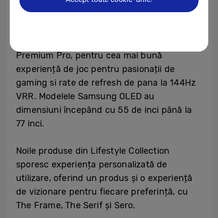
tehnologia Dolby Atmos cu funcția de
Object Tracking Sound. În plus, pentru
prima dată pe un televizor OLED, Samsung
OLED vine cu certificarea AMD FreeSync
Premium Pro, pentru cea mai bună
experiență de joc pentru pasionații de
gaming si rate de refresh de pana la 144Hz
VRR. Modelele Samsung OLED au
dimensiuni începând cu 55 de inci până la
77 inci.
Noile produse din Lifestyle Collection
sporesc experiența personalizată de
utilizare, oferind un produs și o experiență
de vizionare pentru fiecare preferință, cu
The Frame, The Serif și Sero.