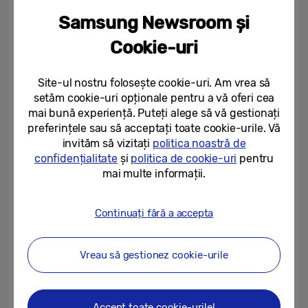
disponibile pe noile televizoare Neo QLED 8K
Samsung Newsroom și
și 4K, oferă senzația unei imagini
tridimensionale.
Cookie-uri
Gama OLED TV este extinsă anul acesta cu
Site-ul nostru folosește cookie-uri. Am vrea să
două noi modele, S95C și S90C, ambele
setăm cookie-uri opționale pentru a vă oferi cea
mai bună experiență. Puteți alege să vă gestionați
dotate cu același procesor Neural Quantum
preferințele sau să acceptați toate cookie-urile. Vă
ce garantează culori spectaculoase și un
invităm să vizitați
politica noastră de
contrast puternic pentru o experiență
confidențialitate
și
politica de cookie-uri
pentru
mai multe informații.
vizuală incredibilă. Paleta de culori este atât
de apropiată de realitate încât noile OLED
sunt primele televizoare validate de
Continuați fără a accepta
Institutul Pantone. Samsung a inclus în
noile televizoare posibilitatea de a viziona
Vreau să gestionez cookie-urile
conținutul la calitate 4K, indiferent de
rezoluția inițială a filmării, precum și
Accept toate cookie-urile!