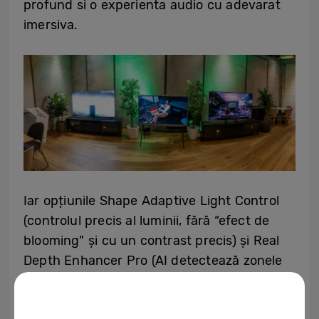
profund si o experienta audio cu adevarat
imersiva.
Iar opțiunile Shape Adaptive Light Control
(controlul precis al luminii, fără “efect de
blooming” și cu un contrast precis) și Real
Depth Enhancer Pro (AI detectează zonele
pe care se concentrează ochii și
îmbunătățește profunzimea imaginii),