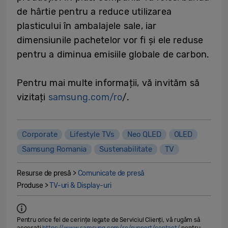
de hârtie pentru a reduce utilizarea
plasticului în ambalajele sale, iar
dimensiunile pachetelor vor fi și ele reduse
pentru a diminua emisiile globale de carbon.
Pentru mai multe informații, vă invităm să
vizitați
samsung.com/ro
/.
Corporate
Lifestyle TVs
Neo QLED
OLED
Samsung Romania
Sustenabilitate
TV
Resurse de presă >
Comunicate de presă
Produse >
TV-uri & Display-uri
Pentru orice fel de cerințe legate de Serviciul Clienți, vă rugăm să
accesați
https://www.samsung.com/ro/support/contact/
pentru