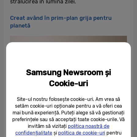
strălucirea în lumina zilei.
Creat având în prim-plan grija pentru
planetă
Samsung Newsroom și
Cookie-uri
Site-ul nostru folosește cookie-uri. Am vrea să
setăm cookie-uri opționale pentru a vă oferi cea
mai bună experiență. Puteți alege să vă gestionați
preferințele sau să acceptați toate cookie-urile. Vă
invităm să vizitați
politica noastră de
confidențialitate
și
politica de cookie-uri
pentru
Seria Galaxy S23 ridică standardele pentru