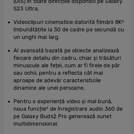
(OIS) în toate direcțiile disponibil pe Galaxy
S23 Ultra.
Videoclipuri cinematice datorită filmării 8K
8
îmbunătățite la 30 de cadre pe secundă cu
un unghi mai larg.
AI avansată bazată pe obiecte analizează
fiecare detaliu din cadru, chiar și trăsături
minuscule ale feței, cum ar fi firele de păr
sau ochii, pentru a reflecta cât mai
aproape de adevăr caracteristicile
dinamice ale unei persoane.
Pentru o experiență video și mai bună,
noua funcție
de înregistrare audio 360 de
9
pe Galaxy Buds2 Pro generează sunet
multidimensional.