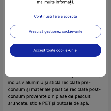
mai multe informații.
tehnologia premium care poate îmbogăți
viața oamenilor și poate contribui la o
Continuați fără a accepta
planetă mai sănătoasă. Începând cu seria
Galaxy S22, Samsung Galaxy crește
Vreau să gestionez cookie-urile
cantitatea de materiale reciclate utilizate în
procesul de producție, de la șase
componente interne ale Galaxy S22 Ultra, la
Accept toate cookie-urile!
12 componente interne și externe ale Galaxy
S23 Ultra. Pentru seria Galaxy S23 s-au
folosit o varietate mai mare de materiale
reciclate decât orice alt smartphone Galaxy,
inclusiv aluminiu și sticlă reciclate pre-
consum și materiale plastice reciclate post-
consum provenite din plase de pescuit
aruncate, sticle PET și butoaie de apă.