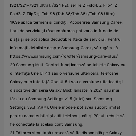
(S21/S21+/S21 Ultra). /S21 FE), seriile Z Fold4, Z Flip4, Z
Fold3, Z Flip3 și Tab S8 (Tab S8/Tab S8+/Tab S8 Ultra).
19.Se aplică termeni și condiții. Acoperirea Samsung Care+,
tipul de serviciu și răscumpărarea pot varia în funcție de
piață și se pot aplica deductibile (taxa de serviciu). Pentru
informații detaliate despre Samsung Care+, vă rugăm să
https://www.samsung.com/ro/offer/samsung-care-plus/
20.Samsung Multi Control funcționează pe tablete Galaxy cu
o interfață One UI 4.1 sau o versiune ulterioară, telefoane
Galaxy cu o interfață One UI 5.1 sau o versiune ulterioară și
dispozitive din seria Galaxy Book lansate în 2021 sau mai
târziu cu Samsung Settings v1.5 (Intel) sau Samsung
Settings v3.3 (ARM). Unele modele pot avea suport limitat
pentru caracteristici și atât telefonul, cât și PC-ul trebuie să
fie conectate la același cont Samsung.
21.Editarea simultană urmează să fie disponibilă pe Galaxy