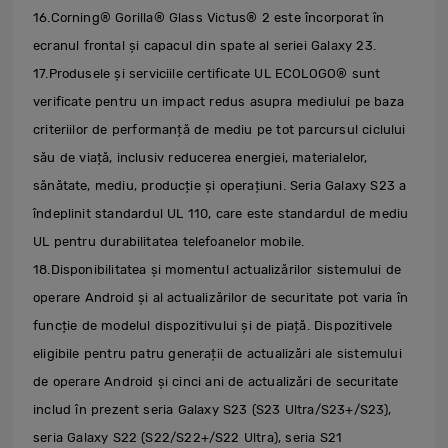
16.Corning® Gorilla® Glass Victus® 2 este încorporat în
ecranul frontal și capacul din spate al seriei Galaxy 23.
17.Produsele și serviciile certificate UL ECOLOGO® sunt
verificate pentru un impact redus asupra mediului pe baza
criteriilor de performanță de mediu pe tot parcursul ciclului
său de viață, inclusiv reducerea energiei, materialelor,
sănătate, mediu, producție și operațiuni. Seria Galaxy S23 a
îndeplinit standardul UL 110, care este standardul de mediu
UL pentru durabilitatea telefoanelor mobile.
18.Disponibilitatea și momentul actualizărilor sistemului de
operare Android și al actualizărilor de securitate pot varia în
funcție de modelul dispozitivului și de piață. Dispozitivele
eligibile pentru patru generații de actualizări ale sistemului
de operare Android și cinci ani de actualizări de securitate
includ în prezent seria Galaxy S23 (S23 Ultra/S23+/S23),
seria Galaxy S22 (S22/S22+/S22 Ultra), seria S21