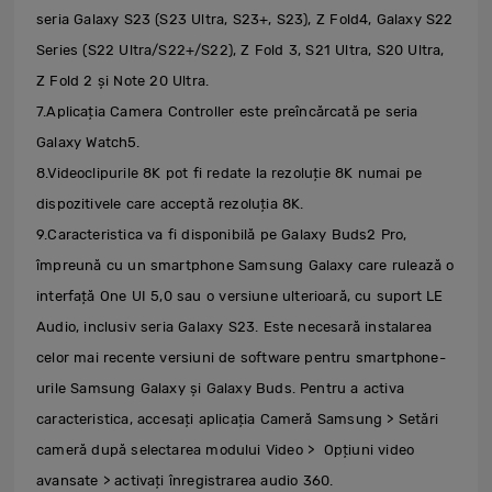
seria Galaxy S23 (S23 Ultra, S23+, S23), Z Fold4, Galaxy S22
Series (S22 Ultra/S22+/S22), Z Fold 3, S21 Ultra, S20 Ultra,
Z Fold 2 și Note 20 Ultra.
7.Aplicația Camera Controller este preîncărcată pe seria
Galaxy Watch5.
8.Videoclipurile 8K pot fi redate la rezoluție 8K numai pe
dispozitivele care acceptă rezoluția 8K.
9.Caracteristica va fi disponibilă pe Galaxy Buds2 Pro,
împreună cu un smartphone Samsung Galaxy care rulează o
interfață One UI 5,0 sau o versiune ulterioară, cu suport LE
Audio, inclusiv seria Galaxy S23. Este necesară instalarea
celor mai recente versiuni de software pentru smartphone-
urile Samsung Galaxy și Galaxy Buds. Pentru a activa
caracteristica, accesați aplicația Cameră Samsung > Setări
cameră după selectarea modului Video > Opțiuni video
avansate > activați înregistrarea audio 360.