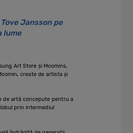
e Tove Jansson pe
a lume
sung Art Store și Moomins,
 Moomin
,
create de artista și
re de artă concepute pentru a
lobul prin intermediul
ală îndrăgită de generații