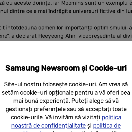
ază cu aceste dorințe, iar Moomins sunt un exemplu 
nul dintre cele mai îndrăgite universuri fictive din lu
t întotdeauna oamenilor importanța optimismului, a so
ne”, a declarat Heeyeong Ahn, vicepreședinte al diviz
sung Art Store, suntem încântați să aducem această
tivantă pe cât este de inspiratoare.”
Samsung Newsroom și Cookie-uri
Site-ul nostru folosește cookie-uri. Am vrea să
setăm cookie-uri opționale pentru a vă oferi cea
mai bună experiență. Puteți alege să vă
gestionați preferințele sau să acceptați toate
cookie-urile. Vă invităm să vizitați
politica
noastră de confidențialitate
și
politica de