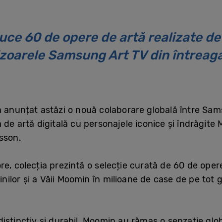
uce 60 de opere de artă realizate d
izoarele Samsung Art TV din întreag
a anunțat astăzi o nouă colaborare globală între Sam
 de artă digitală cu personajele iconice și îndrăgite
sson.
re, colecția prezintă o selecție curată de 60 de ope
lor și a Văii Moomin în milioane de case de pe tot g
istinctiv și durabil, Moomin au rămas o senzație glob