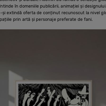
ntinde în domeniile publicării, animației și designului
 extindă oferta de conținut recunoscut la nivel globa
pațiile prin artă și personaje preferate de fani.