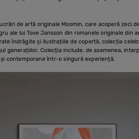
ucrări de artă originale Moomin, care acoperă zeci de a
 negru ale lui Tove Jansson din romanele originale din a
trate îndrăgite și ilustrațiile de copertă, colecția ce
ul generațiilor. Colecția include, de asemenea, interp
 și contemporane într-o singură experiență.