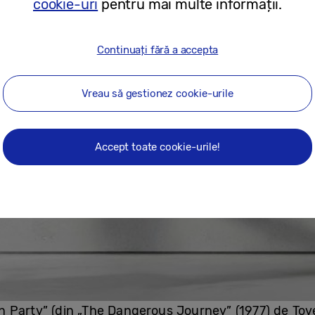
cookie-uri
pentru mai multe informații.
Continuați fără a accepta
Vreau să gestionez cookie-urile
Accept toate cookie-urile!
 Party” (din „The Dangerous Journey” (1977) de To