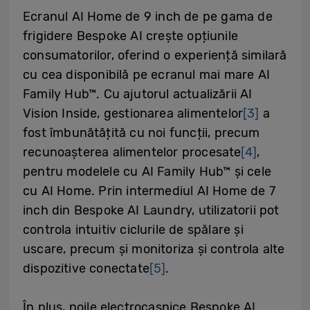
Ecranul AI Home de 9 inch de pe gama de
frigidere Bespoke AI crește opțiunile
consumatorilor, oferind o experiență similară
cu cea disponibilă pe ecranul mai mare AI
Family Hub™. Cu ajutorul actualizării AI
Vision Inside, gestionarea alimentelor
[3]
a
fost îmbunătățită cu noi funcții, precum
recunoașterea alimentelor procesate
[4]
,
pentru modelele cu AI Family Hub™ și cele
cu AI Home. Prin intermediul AI Home de 7
inch din Bespoke AI Laundry, utilizatorii pot
controla intuitiv ciclurile de spălare și
uscare, precum și monitoriza și controla alte
dispozitive conectate
[5]
.
În plus, noile electrocasnice Bespoke AI