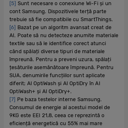
[5]
Sunt necesare o conexiune Wi-Fi și un
cont Samsung. Dispozitivele terță parte
trebuie să fie compatibile cu SmartThings.
[6]
Bazat pe un algoritm avansat creat de
AI. Poate să nu detecteze anumite materiale
textile sau să le identifice corect atunci
când spălați diverse tipuri de materiale
împreună. Pentru a preveni uzura, spălați
țesăturile asemănătoare împreună. Pentru
SUA, denumirile funcțiilor sunt aplicate
diferit; AI OptiWash și AI OptiDry în AI
OptiWash+ și AI OptiDry+.
[7]
Pe baza testelor interne Samsung.
Consumul de energie al acestui model de
9KG este EEI 21,8, ceea ce reprezintă o
eficiență energetică cu 55% mai mare