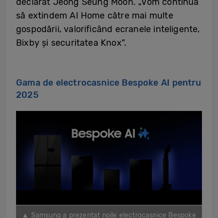
declarat Jeong Seung Moon. „Vom continua
să extindem AI Home către mai multe
gospodării, valorificând ecranele inteligente,
Bixby și securitatea Knox”.
Gama de electrocasnice Bespoke AI pentru
2025
▲ Samsung a prezentat noile electrocasnice Bespoke