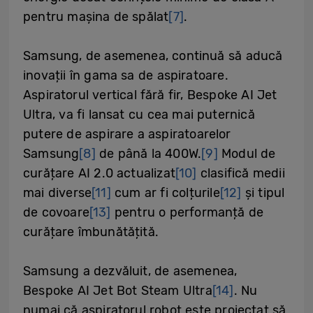
pentru mașina de spălat
[7]
.
Samsung, de asemenea, continuă să aducă
inovații în gama sa de aspiratoare.
Aspiratorul vertical fără fir, Bespoke AI Jet
Ultra, va fi lansat cu cea mai puternică
putere de aspirare a aspiratoarelor
Samsung
[8]
de până la 400W.
[9]
Modul de
curățare AI 2.0 actualizat
[10]
clasifică medii
mai diverse
[11]
cum ar fi colțurile
[12]
și tipul
de covoare
[13]
pentru o performanță de
curățare îmbunătățită.
Samsung a dezvăluit, de asemenea,
Bespoke AI Jet Bot Steam Ultra
[14]
. Nu
numai că aspiratorul robot este proiectat să