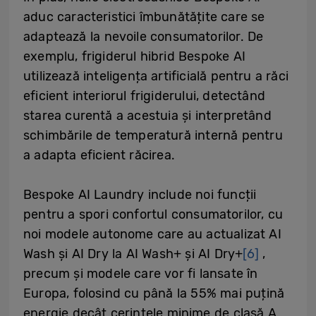
aduc caracteristici îmbunătățite care se
adaptează la nevoile consumatorilor. De
exemplu, frigiderul hibrid Bespoke AI
utilizează inteligența artificială pentru a răci
eficient interiorul frigiderului, detectând
starea curentă a acestuia și interpretând
schimbările de temperatură internă pentru
a adapta eficient răcirea.
Bespoke AI Laundry include noi funcții
pentru a spori confortul consumatorilor, cu
noi modele autonome care au actualizat AI
Wash și AI Dry la AI Wash+ și AI Dry+
[6]
,
precum și modele care vor fi lansate în
Europa, folosind cu până la 55% mai puțină
energie decât cerințele minime de clasă A