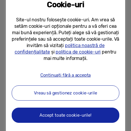
Insight a fost îmbunătățită pentru a oferi
Cookie-uri
date pe termen lung și mai utile în cadrul
serviciului Family Care. Aceasta analizează
Site-ul nostru folosește cookie-uri. Am vrea să
factori precum nivelurile de temperatură și
setăm cookie-uri opționale pentru a vă oferi cea
mai bună experiență. Puteți alege să vă gestionați
umiditate, acordând atenție deviațiilor de la
preferințele sau să acceptați toate cookie-urile. Vă
intervalele optime. De asemenea, urmărește
invităm să vizitați
politica noastră de
schimbările semnificative ale nivelurilor de
confidențialitate
și
politica de cookie-uri
pentru
activitate și ale utilizării dispozitivelor
mai multe informații.
conectate în comparație cu săptămâna
precedentă.
Continuați fără a accepta
Vreau să gestionez cookie-urile
Extinderea Now Brief la televizoare și
Family Hub
Accept toate cookie-urile!
Now Brief oferă o experiență AI bogată prin