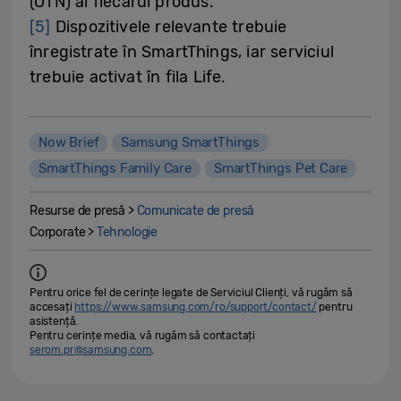
(OTN) al fiecărui produs.
[5]
Dispozitivele relevante trebuie
înregistrate în SmartThings, iar serviciul
trebuie activat în fila Life.
Now Brief
Samsung SmartThings
SmartThings Family Care
SmartThings Pet Care
Resurse de presă >
Comunicate de presă
Corporate >
Tehnologie
Pentru orice fel de cerințe legate de Serviciul Clienți, vă rugăm să
accesați
https://www.samsung.com/ro/support/contact/
pentru
asistență.
Pentru cerințe media, vă rugăm să contactați
serom.pr@samsung.com
.