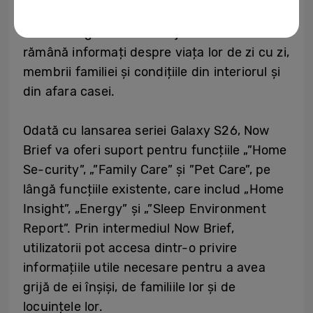
integrarea unei game largi de servicii
SmartThings cheie care ajută utilizatorii să
rămână informați despre viața lor de zi cu zi,
membrii familiei și condițiile din interiorul și
din afara casei.
Odată cu lansarea seriei Galaxy S26, Now
Brief va oferi suport pentru funcțiile „”Home
Se-curity”, „”Family Care” și ”Pet Care”, pe
lângă funcțiile existente, care includ „Home
Insight”, „Energy” și „”Sleep Environment
Report”. Prin intermediul Now Brief,
utilizatorii pot accesa dintr-o privire
informațiile utile necesare pentru a avea
grijă de ei înșiși, de familiile lor și de
locuințele lor.