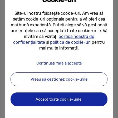
comercial
ecranul Micro RGB de 130 inch
(modelul QPHX). Prezentat anterior la CES
Site-ul nostru folosește cookie-uri. Am vrea să
2026 pentru piața de divertisment la
setăm cookie-uri opționale pentru a vă oferi cea
domiciliu ultra-premium, ecranul dispune de
mai bună experiență. Puteți alege să vă gestionați
cea mai avansată tehnologie Micro LED de la
preferințele sau să acceptați toate cookie-urile. Vă
invităm să vizitați
politica noastră de
Samsung până în prezent. Acesta combină
confidențialitate
și
politica de cookie-uri
pentru
LED-uri RGB la scară micro cu Micro RGB AI
mai multe informații.
Engine Pro pentru a oferi culori vii și o
calitate excepțională a imaginii într-un
Continuați fără a accepta
design ultra-subțire, fiind ideal pentru spații
comerciale de lux și premium.
Vreau să gestionez cookie-urile
Accept toate cookie-urile!