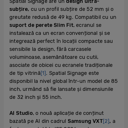
Spatial Signage are un
design ultra-
subțire,
cu un profil subțire de 52 mm și o
greutate redusă de 49 kg. Compatibil cu un
suport de perete Slim Fit
, ecranul se
instalează ca un ecran convențional și se
integrează perfect în locații compacte sau
sensibile la design, fără carcasele
voluminoase, asemănătoare cu cutii,
asociate de obicei cu ecranele tradiționale
de tip vitrină
[1]
. Spatial Signage este
disponibil la nivel global într-un model de 85
inch, urmând să fie lansate și dimensiunile
de 32 inch și 55 inch.
AI Studio
, o nouă aplicație de conținut
bazată pe AI din cadrul
Samsung VXT
[2]
,
a