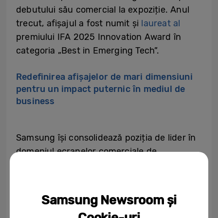
debutului său comercial la expoziție. Anul
trecut, afișajul a fost numit și
laureat al
premiului IFA 2025 Innovation Award în
categoria „Best in Emerging Tech”.
Redefinirea afișajelor de mari dimensiuni
pentru un impact puternic în mediul de
business
Samsung își consolidează poziția de lider în
domeniul ecranelor comerciale de
dimensiuni mari, cu o gamă tot mai largă de
formate mari, create pentru medii de afaceri
cu impact puternic. La ISE 2026, Samsung
Samsung Newsroom și
a prezentat pentru prima dată publicului
Cookie-uri