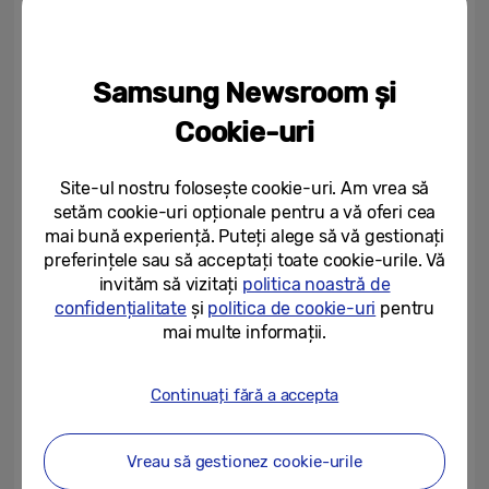
faptul că fiecare interacțiune rămâne sigură
și privată.
Samsung Newsroom și
Lansată în iunie 2022, Samsung Wallet este
Cookie-uri
o platformă versatilă care permite
utilizatorilor Galaxy să organizeze chei
Site-ul nostru folosește cookie-uri. Am vrea să
digitale, metode de plată, carduri de
setăm cookie-uri opționale pentru a vă oferi cea
identificare și multe altele într-o singură
mai bună experiență. Puteți alege să vă gestionați
aplicație sigură. Protejat de securitatea de
preferințele sau să acceptați toate cookie-urile. Vă
invităm să vizitați
politica noastră de
grad defensiv de la Samsung Knox și
confidențialitate
și
politica de cookie-uri
pentru
integrat în ecosistemul Galaxy, Samsung
mai multe informații.
Wallet oferă utilizatorilor conectivitate fără
probleme și securitate sporită în viața de zi
Continuați fără a accepta
cu zi
Vreau să gestionez cookie-urile