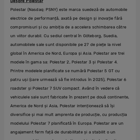
Despre Polestar
Polestar (Nasdaq: PSNY) este marca suedeză de automobile
electrice de performanță, axată pe design și inovație fără
compromisuri și cu ambiția de a accelera schimbarea către
un viitor durabil. Cu sediul central în Göteborg, Suedia,
automobilele sale sunt disponibile pe 27 de piețe la nivel
global în America de Nord, Europa și Asia. Polestar are trei
modele în gama sa: Polestar 2, Polestar 3 și Polestar 4.
Printre modelele planificate se numără Polestar 5 GT cu
patru uși (care urmează să fie introdus în 2025), Polestar 6
roadster și Polestar 7 SUV compact. Având în vedere că
vehiculele sale sunt fabricate în prezent pe două continente,
America de Nord și Asia, Polestar intenționează să își
diversifice și mai mult amprenta de producție, cu producția
modelului Polestar 7 planificată în Europa. Polestar are un
angajament ferm față de durabilitate și a stabilit o un