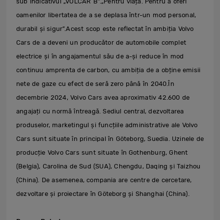
sub indicativul „VOLCAR B”.„Pentru viață. Pentru a oferi
oamenilor libertatea de a se deplasa într-un mod personal,
durabil și sigur”.Acest scop este reflectat în ambiția Volvo
Cars de a deveni un producător de automobile complet
electrice și în angajamentul său de a-și reduce în mod
continuu amprenta de carbon, cu ambiția de a obține emisii
nete de gaze cu efect de seră zero până în 2040.În
decembrie 2024, Volvo Cars avea aproximativ 42.600 de
angajați cu normă întreagă. Sediul central, dezvoltarea
produselor, marketingul și funcțiile administrative ale Volvo
Cars sunt situate în principal în Göteborg, Suedia. Uzinele de
producție Volvo Cars sunt situate în Gothenburg, Ghent
(Belgia), Carolina de Sud (SUA), Chengdu, Daqing și Taizhou
(China). De asemenea, compania are centre de cercetare,
dezvoltare și proiectare în Göteborg și Shanghai (China).