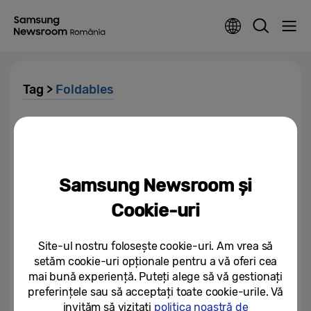
Tag >
Foldables
Seria Samsung Galaxy Z este
lăudată de presa din întreaga
Europă
Samsung Newsroom și
06/08/2026
Cookie-uri
Seria Galaxy Z de la Samsung
stabilește un record pentru cel
mai mare număr de...
Site-ul nostru folosește cookie-uri. Am vrea să
setăm cookie-uri opționale pentru a vă oferi cea
06/08/2026
mai bună experiență. Puteți alege să vă gestionați
preferințele sau să acceptați toate cookie-urile. Vă
O singură dimensiune nu mai
este potrivită pentru toți:
invităm să vizitați
politica noastră de