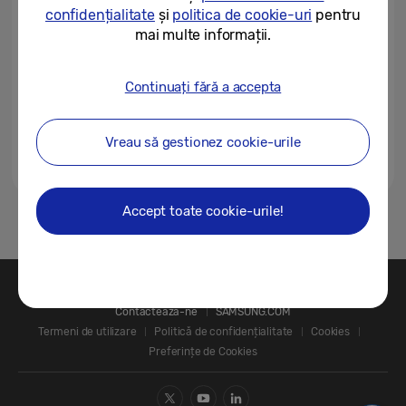
europenii își doresc un ecran...
confidențialitate
și
politica de cookie-uri
pentru
mai multe informații.
21/07/2026
Inovațiile care stau la baza celor
Continuați fără a accepta
mai subțiri și mai sofisticate
dispozitive pliabile Samsung
Vreau să gestionez cookie-urile
12/08/2025
Accept toate cookie-urile!
1
Contactează-ne
SAMSUNG.COM
Termeni de utilizare
Politică de confidențialitate
Cookies
Preferințe de Cookies