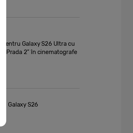
 pentru Galaxy S26 Ultra cu
ars Prada 2” în cinematografe
ria Galaxy S26