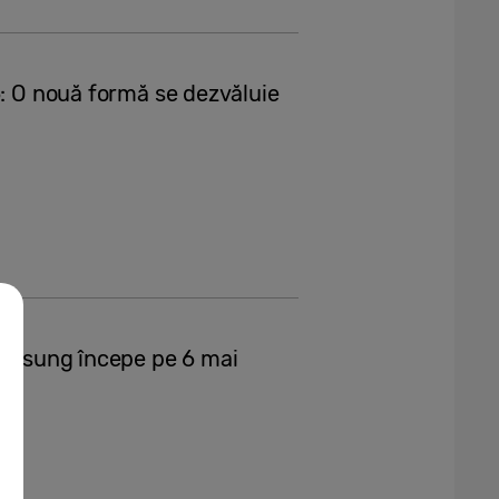
6: O nouă formă se dezvăluie
 Samsung începe pe 6 mai