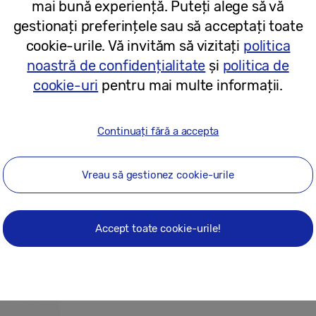
mai bună experiență. Puteți alege să vă
gestionați preferințele sau să acceptați toate
06/05/2026
cookie-urile. Vă invităm să vizitați
politica
noastră de confidențialitate
și
politica de
Comunicate de presă
cookie-uri
pentru mai multe informații.
Samsung anunță o colaborare globală
ocazia lansării filmului „The Devil We
Continuați fără a accepta
Vreau să gestionez cookie-urile
22/04/2026
Accept toate cookie-urile!
Descoperă funcția Audio Eraser cu se