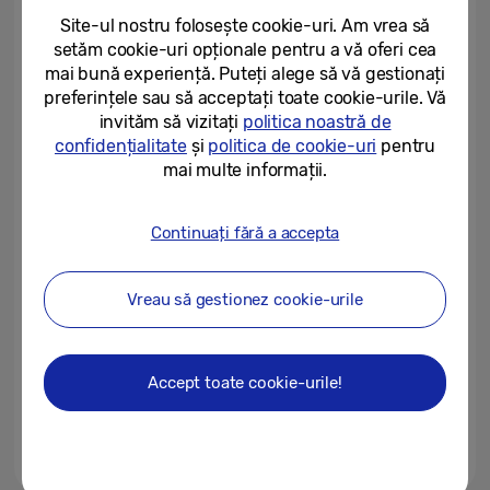
pe smartphone-uri
Site-ul nostru folosește cookie-uri. Am vrea să
setăm cookie-uri opționale pentru a vă oferi cea
23/04/2026
mai bună experiență. Puteți alege să vă gestionați
preferințele sau să acceptați toate cookie-urile. Vă
Samsung anunță o colaborare
globală pentru Galaxy S26 Ultra
invităm să vizitați
politica noastră de
cu ocazia lansării filmului „The...
confidențialitate
și
politica de cookie-uri
pentru
mai multe informații.
22/04/2026
O nouă eră în transmisiunile
Continuați fără a accepta
sportive: Galaxy S26 Ultra
deschide noi perspective...
Vreau să gestionez cookie-urile
06/04/2026
Peste jumătate dintre europeni
recunosc că se uită la ecranul
Accept toate cookie-urile!
telefonului unui străin în public...
02/04/2026