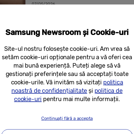
07/05/2026
[Ziua Mondială a Sănătății 2026] Cum
Samsung Newsroom și Cookie-uri
Watch al lui Jacob Kiplimo datele în 
mondial
Site-ul nostru folosește cookie-uri. Am vrea să
setăm cookie-uri opționale pentru a vă oferi cea
mai bună experiență. Puteți alege să vă
gestionați preferințele sau să acceptați toate
17/04/2026
cookie-urile. Vă invităm să vizitați
politica
noastră de confidențialitate
și
politica de
Comunicate de presă
cookie-uri
pentru mai multe informații.
Samsung lansează la nivel global Galax
seria Galaxy Watch8, începând de ast
Continuați fără a accepta