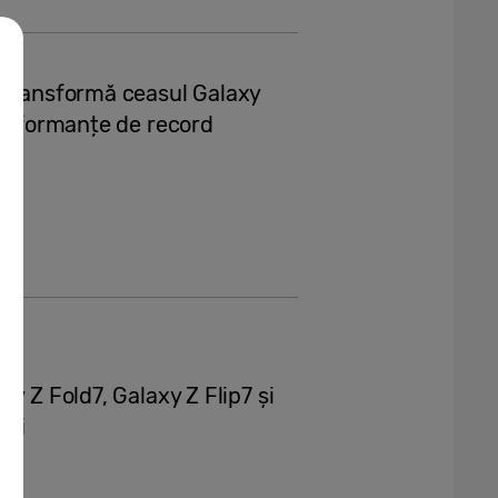
 transformă ceasul Galaxy
performanțe de record
y Z Fold7, Galaxy Z Flip7 și
ăzi