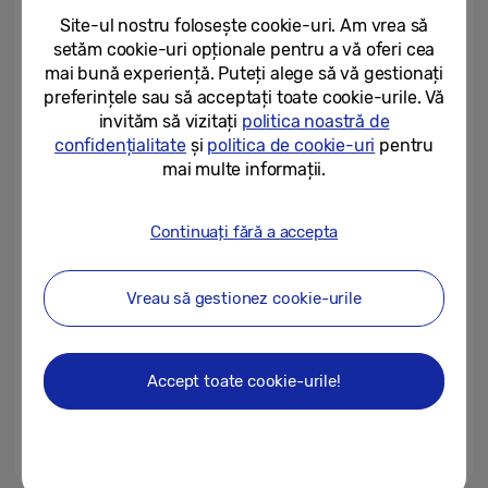
serviciu cu rețete...
Site-ul nostru folosește cookie-uri. Am vrea să
setăm cookie-uri opționale pentru a vă oferi cea
04/09/2023
mai bună experiență. Puteți alege să vă gestionați
preferințele sau să acceptați toate cookie-urile. Vă
Samsung Galaxy Watch6 și
Galaxy Watch6 Classic: te
invităm să vizitați
politica noastră de
inspiră să devii cea mai bună...
confidențialitate
și
politica de cookie-uri
pentru
mai multe informații.
26/07/2023
Monitorizarea temperaturii
Continuați fără a accepta
bazale a corpului din timpul
menstruației este acum...
Vreau să gestionez cookie-urile
24/04/2023
Samsung colaborează cu
Natural Cycles pentru a
Accept toate cookie-urile!
simplifica monitorizarea...
23/02/2023