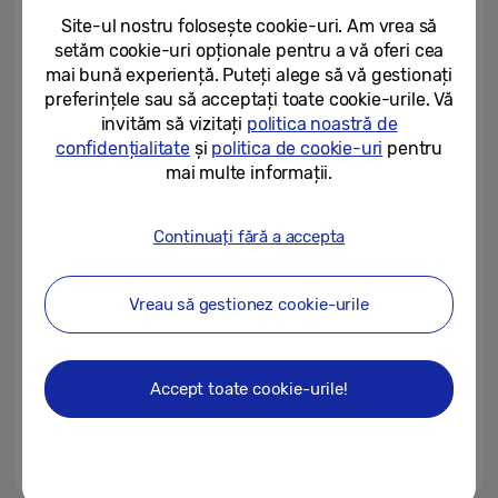
Galaxy A56 5G, A36 5G și A26...
Site-ul nostru folosește cookie-uri. Am vrea să
setăm cookie-uri opționale pentru a vă oferi cea
03/03/2025
mai bună experiență. Puteți alege să vă gestionați
preferințele sau să acceptați toate cookie-urile. Vă
Seria Samsung Galaxy S25
ajunge în întreaga lume
invităm să vizitați
politica noastră de
confidențialitate
și
politica de cookie-uri
pentru
mai multe informații.
13/02/2025
Primul pas spre un adevărat
Continuați fără a accepta
companion AI
Vreau să gestionez cookie-urile
17/12/2024
Samsung One UI 7
îmbunătățește securitatea și
Accept toate cookie-urile!
confidențialitatea în era...
05/12/2024