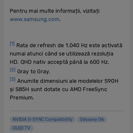
Pentru mai multe informații, vizitați
www.samsung.com
.
[1]
Rata de refresh de 1.040 Hz este activată
numai atunci când se utilizează rezoluția
HD. QHD nativ acceptă până la 600 Hz.
[2]
Gray to Gray.
[3]
Anumite dimensiuni ale modelelor S90H
și S85H sunt dotate cu AMD FreeSync
Premium.
NVIDIA G-SYNC Compatibility
Odyssey G6
OLED TV