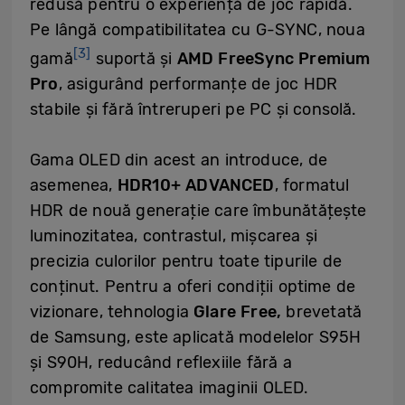
redusă pentru o experiență de joc rapidă.
Pe lângă compatibilitatea cu G-SYNC, noua
[3]
gamă
suportă și
AMD FreeSync Premium
Pro
, asigurând performanțe de joc HDR
stabile și fără întreruperi pe PC și consolă.
Gama OLED din acest an introduce, de
asemenea,
HDR10+ ADVANCED
, formatul
HDR de nouă generație care îmbunătățește
luminozitatea, contrastul, mișcarea și
precizia culorilor pentru toate tipurile de
conținut. Pentru a oferi condiții optime de
vizionare, tehnologia
Glare Free,
brevetată
de Samsung, este aplicată modelelor S95H
și S90H, reducând reflexiile fără a
compromite calitatea imaginii OLED.