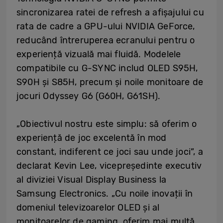
sincronizarea ratei de refresh a afișajului cu
rata de cadre a GPU-ului NVIDIA GeForce,
reducând întreruperea ecranului pentru o
experiență vizuală mai fluidă. Modelele
compatibile cu G-SYNC includ OLED S95H,
S90H și S85H, precum și noile monitoare de
jocuri Odyssey G6 (G60H, G61SH).
„Obiectivul nostru este simplu: să oferim o
experiență de joc excelentă în mod
constant, indiferent ce joci sau unde joci”, a
declarat Kevin Lee, vicepreședinte executiv
al diviziei Visual Display Business la
Samsung Electronics. „Cu noile inovații în
domeniul televizoarelor OLED și al
monitoarelor de gaming, oferim mai multă