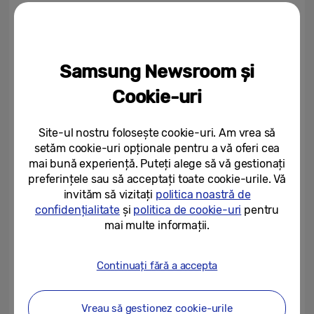
necesare pentru un gameplay rapid și
precis.
Samsung Newsroom și
Pentru jucătorii care prioritizează imaginile
cinematografice împreună cu performanța,
Cookie-uri
modelul Odyssey G6 (modelul
G61SH
) de 27
inch dispune de un panou QD-OLED uimitor,
Site-ul nostru folosește cookie-uri. Am vrea să
cu rezoluție QHD și o rată de refresh de 240
setăm cookie-uri opționale pentru a vă oferi cea
mai bună experiență. Puteți alege să vă gestionați
Hz, oferind un contrast bogat, culori
preferințele sau să acceptați toate cookie-urile. Vă
vibrante și performanțe fluide și receptive.
invităm să vizitați
politica noastră de
[2]
Cu un timp de răspuns GTG
de 0,03 ms și
confidențialitate
și
politica de cookie-uri
pentru
mai multe informații.
HDR10+ GAMING, monitorul este ideal
pentru jucătorii care doresc imagini
Continuați fără a accepta
captivante fără a sacrifica viteza.
Ambele monitoare sunt compatibile cu
Vreau să gestionez cookie-urile