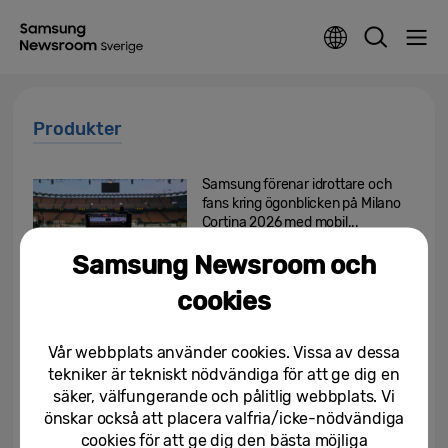
Produkter
Samsung förenar idrottare och
fans kring ögonblicken på Milano
Cortina 2026 med mobil...
Samsung Newsroom och
04/02/2026
cookies
Samsung lanserar glasögonfri
3D-digital skyltning globalt på
ISE 2026 och markerar en ny...
Vår webbplats använder cookies. Vissa av dessa
tekniker är tekniskt nödvändiga för att ge dig en
03/02/2026
säker, välfungerande och pålitlig webbplats. Vi
önskar också att placera valfria/icke-nödvändiga
Samsungs kampanj “Open
cookies för att ge dig den bästa möjliga
Always Wins” tar plats i Milano