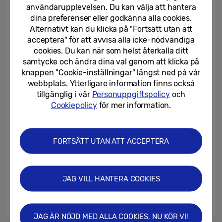
användarupplevelsen. Du kan välja att hantera
dina preferenser eller godkänna alla cookies.
02/02/2026
Alternativt kan du klicka på "Fortsätt utan att
acceptera" för att avvisa alla icke-nödvändiga
Samsung presenterar förbättrat
cookies. Du kan när som helst återkalla ditt
skydd för Samsung Care+-
samtycke och ändra dina val genom att klicka på
enheter i hela Europa
knappen "Cookie-inställningar" längst ned på vår
webbplats. Ytterligare information finns också
29/01/2026
tillgänglig i vår
Personuppgiftspolicy
och
Snart lanseras Samsungs nya
Cookiepolicy
för mer information.
integritets-lösning
FORTSÄTT UTAN ATT ACCEPTERA
28/01/2026
Samsung lanserar 13-tums
Color E-Paper – världens första
JAG VILL HANTERA COOKIES
skärm tillverkad med bioresin...
28/01/2026
JAG ÄR NÖJD MED ALLA COOKIES, NU KÖR VI!