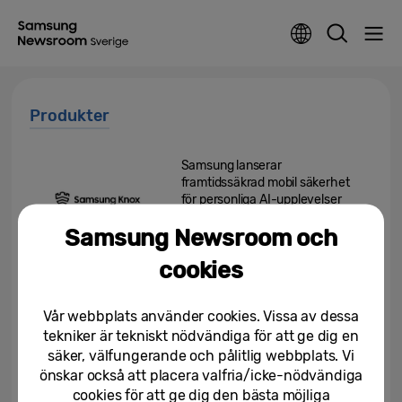
Produkter
Samsung lanserar
framtidssäkrad mobil säkerhet
för personliga AI-upplevelser
Samsung Newsroom och
07/07/2025
cookies
Samsung uppmanar användare
att aktivera de senaste
stöldskyddsfunktionerna i...
Vår webbplats använder cookies. Vissa av dessa
tekniker är tekniskt nödvändiga för att ge dig en
26/06/2025
säker, välfungerande och pålitlig webbplats. Vi
önskar också att placera valfria/icke-nödvändiga
Samsung lanserar Smart
cookies för att ge dig den bästa möjliga
Monitor M9 med AI-driven QD-