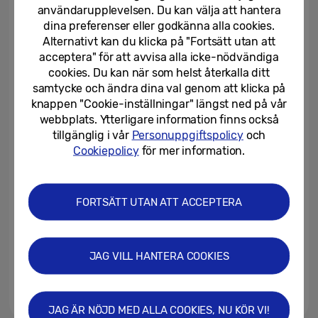
OLED-skärm
användarupplevelsen. Du kan välja att hantera
dina preferenser eller godkänna alla cookies.
25/06/2025
Alternativt kan du klicka på "Fortsätt utan att
acceptera" för att avvisa alla icke-nödvändiga
[Inbjudan] Galaxy Unpacked juli
cookies. Du kan när som helst återkalla ditt
2025: Ultra-upplevelsen är redo
samtycke och ändra dina val genom att klicka på
att vecklas ut
knappen "Cookie-inställningar" längst ned på vår
webbplats. Ytterligare information finns också
24/06/2025
tillgänglig i vår
Personuppgiftspolicy
och
RM från BTS blir ny global
Cookiepolicy
för mer information.
ambassadör för Samsung Art TV
FORTSÄTT UTAN ATT ACCEPTERA
17/06/2025
Samsung och Art Basel lanserar
den största samlingen hittills på
JAG VILL HANTERA COOKIES
Samsung Art Store
16/06/2025
JAG ÄR NÖJD MED ALLA COOKIES, NU KÖR VI!