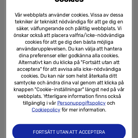
Galaxy Unpacked i Paris. Med den nya Galaxy Z-serien öppnar
Samsung nästa kapitel av Galaxy AI genom att använda den
Vår webbplats använder cookies. Vissa av dessa
mest mångsidiga och flexibla formfaktorn, designad för att skapa
tekniker är tekniskt nödvändiga för att ge dig en
unika mobilupplevelser.
säker, välfungerande och pålitlig webbplats. Vi
önskar också att placera valfria/icke-nödvändiga
cookies för att ge dig den bästa möjliga
Samsung ingår partnerskap med
användarupplevelsen. Du kan välja att hantera
Alcedis för att utveckla klinisk...
dina preferenser eller godkänna alla cookies.
Alternativt kan du klicka på "Fortsätt utan att
24/06/2026
acceptera" för att avvisa alla icke-nödvändiga
cookies. Du kan när som helst återkalla ditt
Samsung lyfter fram öppet
samtycke och ändra dina val genom att klicka på
ekosystem för att accelerera...
knappen "Cookie-inställningar" längst ned på vår
webbplats. Ytterligare information finns också
tillgänglig i vår
Personuppgiftspolicy
och
19/06/2026
Cookiepolicy
för mer information.
Samsung uppgraderar
vardagligt välmående med...
FORTSÄTT UTAN ATT ACCEPTERA