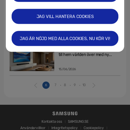
17/06/2026
Samsung utvecklar framtidens
JAG VILL HANTERA COOKIES
smarta hem med AI-drivna...
17/06/2026
JAG ÄR NÖJD MED ALLA COOKIES, NU KÖR VI!
Samsung Art Store tar Art Basel
till hem världen över med ny...
15/06/2026
6
7
8
9
10
Kontakta oss
SAMSUNG.SE
Användarvillkor
Integritetspolicy
Cookiepolicy