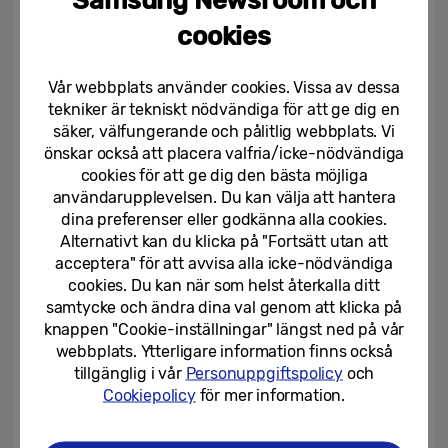
skönheten i grundläggande design.
cookies
Vi har satt nya standarder för
Vår webbplats använder cookies. Vissa av dessa
användarvänlighet i vikbara smartphones.
tekniker är tekniskt nödvändiga för att ge dig en
En skillnad på en millimeter i tjocklek kanske
säker, välfungerande och pålitlig webbplats. Vi
önskar också att placera valfria/icke-nödvändiga
inte låter mycket, men varenda gram och
cookies för att ge dig den bästa möjliga
millimeter i en vikbar enhet kräver
användarupplevelsen. Du kan välja att hantera
banbrytande teknik. Det kräver ett hängivet
dina preferenser eller godkänna alla cookies.
Alternativt kan du klicka på "Fortsätt utan att
hantverk. När detta utförs väl, blir nyttan
acceptera" för att avvisa alla icke-nödvändiga
för användaren betydande. Det är därför vi
cookies. Du kan när som helst återkalla ditt
ständigt strävar efter att göra våra senaste
samtycke och ändra dina val genom att klicka på
vikbara enheter ännu tunnare och lättare
knappen "Cookie-inställningar" längst ned på vår
webbplats. Ytterligare information finns också
än föregångarna.
tillgänglig i vår
Personuppgiftspolicy
och
Cookiepolicy
för mer information.
Samsung Galaxy-viktelefoner anpassas och
förädlas av sina användare genom deras