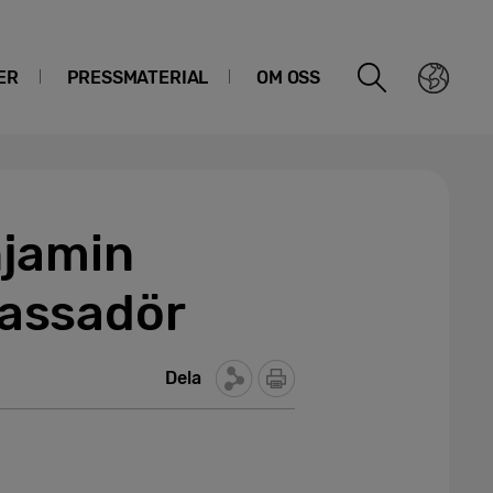
ER
PRESSMATERIAL
OM OSS
njamin
assadör
Dela