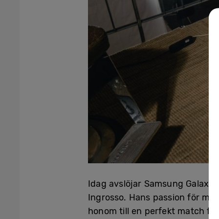
Idag avslöjar Samsung Galaxy 
Ingrosso. Hans passion för mus
honom till en perfekt match fö