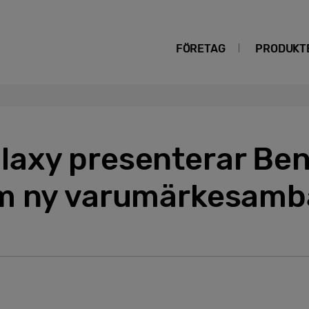
FÖRETAG
PRODUKT
axy presenterar Be
om ny varumärkesamb