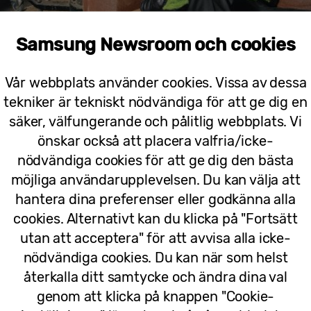
Samsung Newsroom och cookies
Vår webbplats använder cookies. Vissa av dessa
tekniker är tekniskt nödvändiga för att ge dig en
säker, välfungerande och pålitlig webbplats. Vi
önskar också att placera valfria/icke-
nödvändiga cookies för att ge dig den bästa
möjliga användarupplevelsen. Du kan välja att
hantera dina preferenser eller godkänna alla
cookies. Alternativt kan du klicka på "Fortsätt
utan att acceptera" för att avvisa alla icke-
nödvändiga cookies. Du kan när som helst
sin nya varumärkesambassadör – mångfaldigt prisbe
återkalla ditt samtycke och ändra dina val
ik, fotografering och skapande tillsammans med hans
genom att klicka på knappen "Cookie-
r Samsung Galaxy som med sin senaste Galaxy S23-se