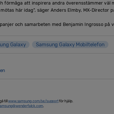
ch förmåga att inspirera andra överensstämmer väl m
an mötas här idag”, säger Anders Elmby, MX-Director 
mpanjer och samarbeten med Benjamin Ingrosso på 
ung Galaxy
Samsung Galaxy Mobiltelefon
den
å till
www.samsung.com/se/support
för hjälp.
samsung@wenderfalck.com
.