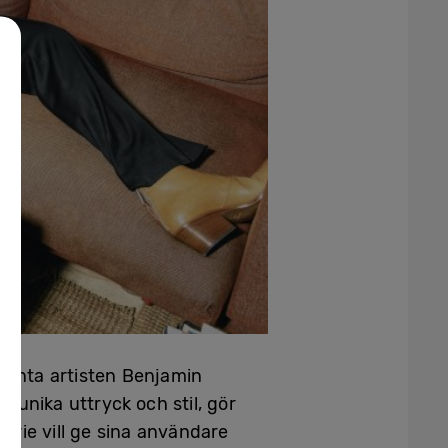
lönta artisten Benjamin
 unika uttryck och stil, gör
rie vill ge sina användare