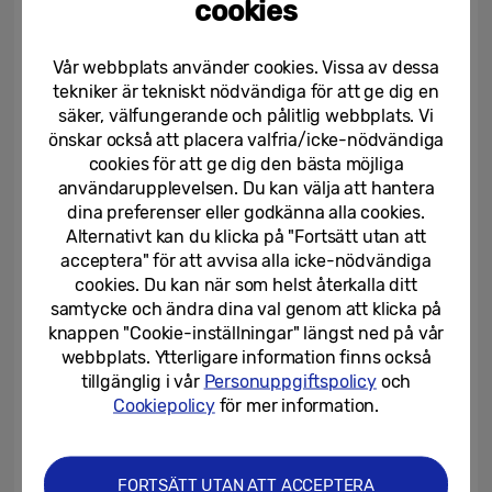
S23 representerar dem en ny era av
cookies
Samsungs premium telefonupplevelse.
Galaxy S23-serien har otroliga kameror som
Vår webbplats använder cookies. Vissa av dessa
tekniker är tekniskt nödvändiga för att ge dig en
ger användarna större frihet att utforska sin
säker, välfungerande och pålitlig webbplats. Vi
[1]
kreativitet, världens snabbaste mobilgrafik
önskar också att placera valfria/icke-nödvändiga
tack vare Snapdragon® 8 Gen 2 Mobil
cookies för att ge dig den bästa möjliga
användarupplevelsen. Du kan välja att hantera
plattform för Samsung Galaxy och en
dina preferenser eller godkänna alla cookies.
slående design som främjar företagets
Alternativt kan du klicka på "Fortsätt utan att
[2]
användning av återvunnet material.
acceptera" för att avvisa alla icke-nödvändiga
cookies. Du kan när som helst återkalla ditt
samtycke och ändra dina val genom att klicka på
Från och med 17 februari 2023 kommer
knappen "Cookie-inställningar" längst ned på vår
Galaxy S23 Ultra, Galaxy S23+ och Galaxy
webbplats. Ytterligare information finns också
S23 att vara brett tillgängliga via operatörer,
tillgänglig i vår
Personuppgiftspolicy
och
Cookiepolicy
för mer information.
återförsäljare och på
https://samsung.com
,
i fyra naturinspirerade matta nyanser:
Phantom Black, Cream, Green och Lavendel.
FORTSÄTT UTAN ATT ACCEPTERA