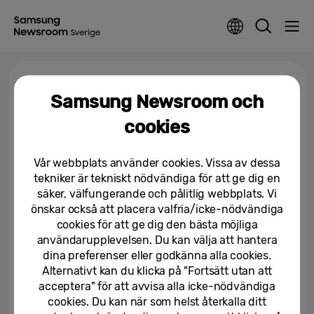
Tagga >
Ben Gorham
Samsung Newsroom och
cookies
Ben Gorham i exklusivt
designsamarbete med Samsung
Electronics Nordic
Vår webbplats använder cookies. Vissa av dessa
tekniker är tekniskt nödvändiga för att ge dig en
22/03/2022
säker, välfungerande och pålitlig webbplats. Vi
önskar också att placera valfria/icke-nödvändiga
cookies för att ge dig den bästa möjliga
användarupplevelsen. Du kan välja att hantera
dina preferenser eller godkänna alla cookies.
Alternativt kan du klicka på "Fortsätt utan att
acceptera" för att avvisa alla icke-nödvändiga
cookies. Du kan när som helst återkalla ditt