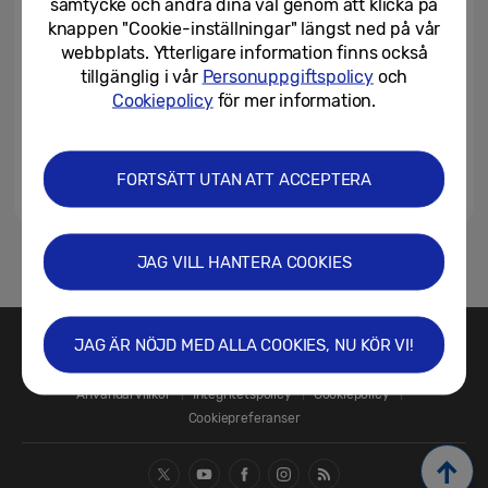
samtycke och ändra dina val genom att klicka på
knappen "Cookie-inställningar" längst ned på vår
webbplats. Ytterligare information finns också
tillgänglig i vår
Personuppgiftspolicy
och
Cookiepolicy
för mer information.
FORTSÄTT UTAN ATT ACCEPTERA
JAG VILL HANTERA COOKIES
1
JAG ÄR NÖJD MED ALLA COOKIES, NU KÖR VI!
Kontakta oss
SAMSUNG.SE
Användarvillkor
Integritetspolicy
Cookiepolicy
Cookiepreferanser