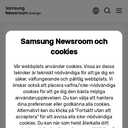
Tagga >
Bespoke AI Laundry Combo
Samsung Newsroom och
cookies
Samsung visar upp nya A-65%
Bespoke AI-tvättmaskinen och
2nd Gen Bespoke AI Laundry...
Vår webbplats använder cookies. Vissa av dessa
tekniker är tekniskt nödvändiga för att ge dig en
28/08/2025
säker, välfungerande och pålitlig webbplats. Vi
önskar också att placera valfria/icke-nödvändiga
[Del 2] Samsung Bespoke AI
cookies för att ge dig den bästa möjliga
Laundry Combo™: Innovation
och smart boende i harmoni
användarupplevelsen. Du kan välja att hantera
dina preferenser eller godkänna alla cookies.
06/12/2024
Alternativt kan du klicka på "Fortsätt utan att
acceptera" för att avvisa alla icke-nödvändiga
cookies. Du kan när som helst återkalla ditt