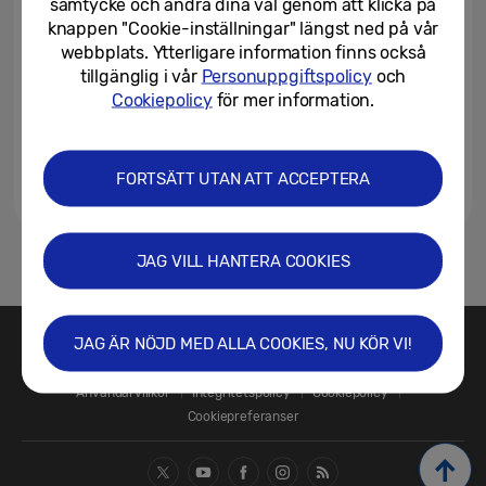
samtycke och ändra dina val genom att klicka på
knappen "Cookie-inställningar" längst ned på vår
webbplats. Ytterligare information finns också
tillgänglig i vår
Personuppgiftspolicy
och
Cookiepolicy
för mer information.
FORTSÄTT UTAN ATT ACCEPTERA
JAG VILL HANTERA COOKIES
1
JAG ÄR NÖJD MED ALLA COOKIES, NU KÖR VI!
Kontakta oss
SAMSUNG.SE
Användarvillkor
Integritetspolicy
Cookiepolicy
Cookiepreferanser