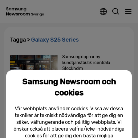
Tagga >
Galaxy S25 Series
Samsung öppnar ny
kundtjänstbutik i centrala
Stockholm
Samsung Newsroom och
26/11/2025
cookies
Nu släpper Samsung Galaxy
S25 Edge i Sverige
Vår webbplats använder cookies. Vissa av dessa
tekniker är tekniskt nödvändiga för att ge dig en
30/05/2025
säker, välfungerande och pålitlig webbplats. Vi
önskar också att placera valfria/icke-nödvändiga
Samsung och Benjamin hittar
cookies för att ge dig den bästa möjliga
balans med hjälp av AI