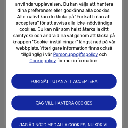
användarupplevelsen. Du kan välja att hantera
dina preferenser eller godkänna alla cookies.
13/05/2025
Alternativt kan du klicka på "Fortsätt utan att
acceptera" för att avvisa alla icke-nödvändiga
Samsung lanserar Galaxy S25
cookies. Du kan när som helst återkalla ditt
Edge
samtycke och ändra dina val genom att klicka på
knappen "Cookie-inställningar" längst ned på vår
webbplats. Ytterligare information finns också
13/05/2025
tillgänglig i vår
Personuppgiftspolicy
och
Samsung Galaxy S25 Edge
Cookiepolicy
för mer information.
utrustas med Corning® Gorilla®
Glass Ceramic 2
FORTSÄTT UTAN ATT ACCEPTERA
09/05/2025
Mer än bara tunn: Upptäck
Samsungs senaste innovation –
JAG VILL HANTERA COOKIES
Galaxy S25 Edge
08/05/2025
JAG ÄR NÖJD MED ALLA COOKIES, NU KÖR VI!