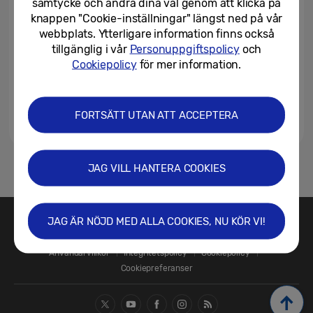
samtycke och ändra dina val genom att klicka på
knappen "Cookie-inställningar" längst ned på vår
webbplats. Ytterligare information finns också
tillgänglig i vår
Personuppgiftspolicy
och
Cookiepolicy
för mer information.
FORTSÄTT UTAN ATT ACCEPTERA
JAG VILL HANTERA COOKIES
1
JAG ÄR NÖJD MED ALLA COOKIES, NU KÖR VI!
Kontakta oss
SAMSUNG.SE
Användarvillkor
Integritetspolicy
Cookiepolicy
Cookiepreferanser