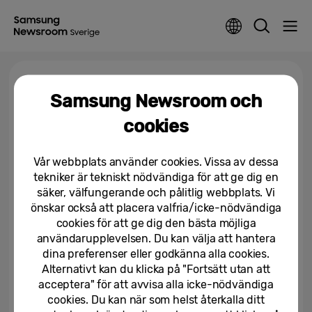
Tagga >
Galaxy Z Flip6 Olympic Edition
Samsung Newsroom och
cookies
Paris 2024: Galaxy Z Flip6
Olympic Edition levereras till
varje idrottare i Paris 2024 för...
Vår webbplats använder cookies. Vissa av dessa
tekniker är tekniskt nödvändiga för att ge dig en
23/07/2024
säker, välfungerande och pålitlig webbplats. Vi
önskar också att placera valfria/icke-nödvändiga
cookies för att ge dig den bästa möjliga
användarupplevelsen. Du kan välja att hantera
dina preferenser eller godkänna alla cookies.
Alternativt kan du klicka på "Fortsätt utan att
acceptera" för att avvisa alla icke-nödvändiga
cookies. Du kan när som helst återkalla ditt