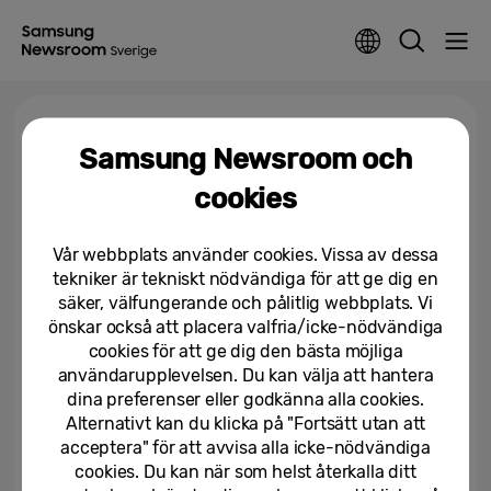
Tagga >
Quantum Dot OLED technology
Samsung Newsroom och
cookies
Samsung lanserar Smart
Monitor M9 med AI-driven QD-
OLED-skärm
Vår webbplats använder cookies. Vissa av dessa
tekniker är tekniskt nödvändiga för att ge dig en
25/06/2025
säker, välfungerande och pålitlig webbplats. Vi
önskar också att placera valfria/icke-nödvändiga
cookies för att ge dig den bästa möjliga
användarupplevelsen. Du kan välja att hantera
dina preferenser eller godkänna alla cookies.
Alternativt kan du klicka på "Fortsätt utan att
acceptera" för att avvisa alla icke-nödvändiga
cookies. Du kan när som helst återkalla ditt