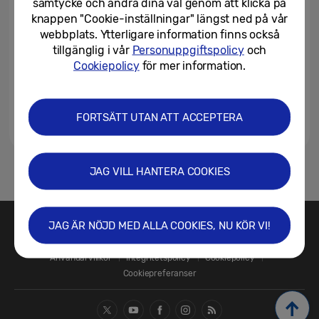
samtycke och ändra dina val genom att klicka på
knappen "Cookie-inställningar" längst ned på vår
webbplats. Ytterligare information finns också
tillgänglig i vår
Personuppgiftspolicy
och
Cookiepolicy
för mer information.
FORTSÄTT UTAN ATT ACCEPTERA
JAG VILL HANTERA COOKIES
1
JAG ÄR NÖJD MED ALLA COOKIES, NU KÖR VI!
Kontakta oss
SAMSUNG.SE
Användarvillkor
Integritetspolicy
Cookiepolicy
Cookiepreferanser