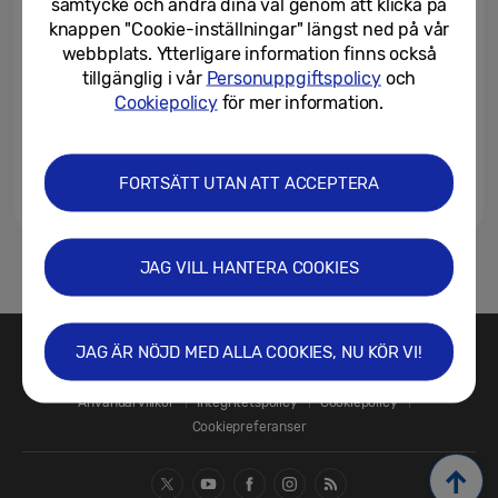
samtycke och ändra dina val genom att klicka på
knappen "Cookie-inställningar" längst ned på vår
webbplats. Ytterligare information finns också
tillgänglig i vår
Personuppgiftspolicy
och
Cookiepolicy
för mer information.
FORTSÄTT UTAN ATT ACCEPTERA
JAG VILL HANTERA COOKIES
1
JAG ÄR NÖJD MED ALLA COOKIES, NU KÖR VI!
Kontakta oss
SAMSUNG.SE
Användarvillkor
Integritetspolicy
Cookiepolicy
Cookiepreferanser