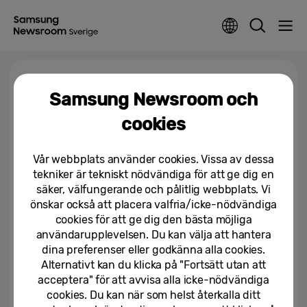
Tagga >
Quick Panel
Samsung Newsroom och
cookies
Snabb, i realtid, och förbättrad
”Audio Eraser” i Galaxy S26-
serien
Vår webbplats använder cookies. Vissa av dessa
tekniker är tekniskt nödvändiga för att ge dig en
16/04/2026
säker, välfungerande och pålitlig webbplats. Vi
önskar också att placera valfria/icke-nödvändiga
cookies för att ge dig den bästa möjliga
användarupplevelsen. Du kan välja att hantera
dina preferenser eller godkänna alla cookies.
Alternativt kan du klicka på "Fortsätt utan att
acceptera" för att avvisa alla icke-nödvändiga
cookies. Du kan när som helst återkalla ditt