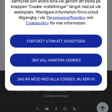
samtycke och ändra dina val genom att klicka på
knappen "Cookie-inställningar" längst ned på vår
webbplats. Ytterligare information finns också
tillgänglig i vår
Personuppgiftspolicy
och
Cookiepolicy
för mer information.
FORTSÄTT UTAN ATT ACCEPTERA
JAG VILL HANTERA COOKIES
1
JAG ÄR NÖJD MED ALLA COOKIES, NU KÖR VI!
Kontakta oss
SAMSUNG.SE
Användarvillkor
Integritetspolicy
Cookiepolicy
Cookiepreferanser