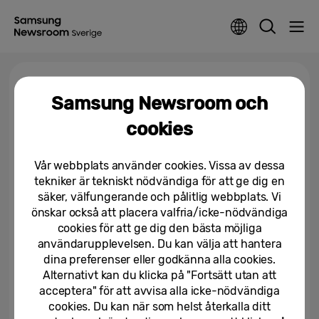
Tagga >
Samsung Pass
Samsung Newsroom och
cookies
Samsung Internet kommer till
PC: nytt beta-program lanseras
Vår webbplats använder cookies. Vissa av dessa
tekniker är tekniskt nödvändiga för att ge dig en
05/11/2025
säker, välfungerande och pålitlig webbplats. Vi
önskar också att placera valfria/icke-nödvändiga
cookies för att ge dig den bästa möjliga
användarupplevelsen. Du kan välja att hantera
dina preferenser eller godkänna alla cookies.
Alternativt kan du klicka på "Fortsätt utan att
acceptera" för att avvisa alla icke-nödvändiga
cookies. Du kan när som helst återkalla ditt