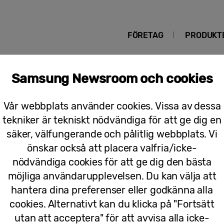
FÖRETAG
PRODUKT
Samsung Newsroom och cookies
Vår webbplats använder cookies. Vissa av dessa
July 2023
tekniker är tekniskt nödvändiga för att ge dig en
säker, välfungerande och pålitlig webbplats. Vi
Pressmeddelanden
önskar också att placera valfria/icke-
nödvändiga cookies för att ge dig den bästa
Samsung Galaxy Watch6 och Galaxy Wa
möjliga användarupplevelsen. Du kan välja att
av ditt bästa jag – dag som natt
hantera dina preferenser eller godkänna alla
cookies. Alternativt kan du klicka på "Fortsätt
utan att acceptera" för att avvisa alla icke-