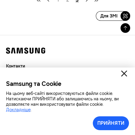
Для ЗМІ
Контакти
Декларація
Samsung та Cookie
Конфіденційність
SAMSUNG.COM
На цьому веб-сайті використовуються файли cookie.
Натискаючи ПРИЙНЯТИ або залишаючись на ньому, ви
дозволяєте нам використовувати файли cookie.
Авторські права© SAMSUNG Всі права захищенно.
Докладніше
.
ПРИЙНЯТИ