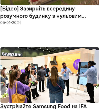
[Відео] Зазирніть всередину
розумного будинку з нульовим
споживанням електроенергії
05-01-2024
Зустрічайте Samsung Food на IFA