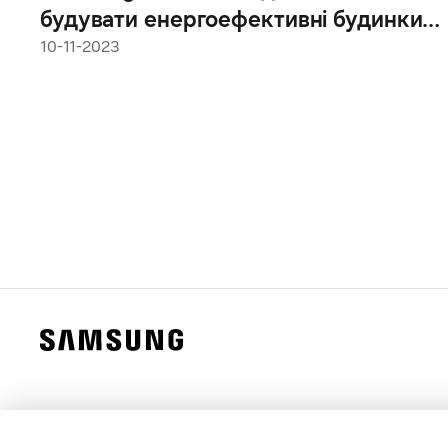
будувати енергоефективні будинки
за допомогою SmartThings Energy,
10-11-2023
щоб досягти нульового
енергоспоживання