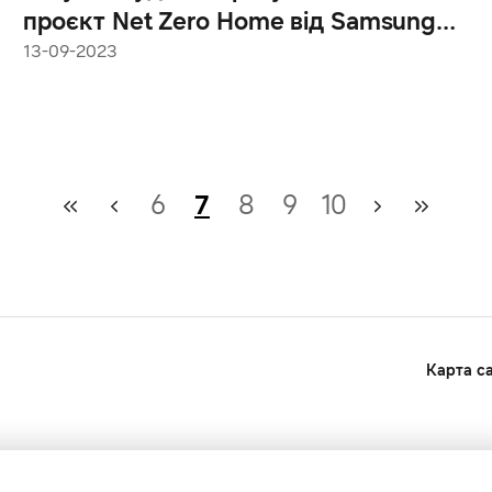
проєкт Net Zero Home від Samsung
на виставці IFA 2023
13-09-2023
6
7
8
9
10
Карта с