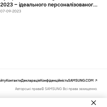
2023 – ідеального персоналізованого
помічника в приготуванні їжі
07-09-2023
айту
Контакти
Декларація
Конфіденційність
SAMSUNG.COM
Авторські права© SAMSUNG Всі права захищенно.