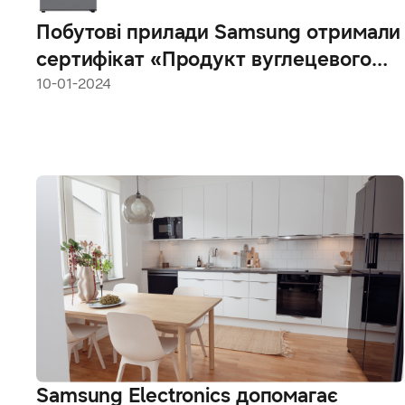
Побутові прилади Samsung отримали
сертифікат «Продукт вуглецевого
сліду» від Carbon Trust
10-01-2024
Samsung Electronics допомагає