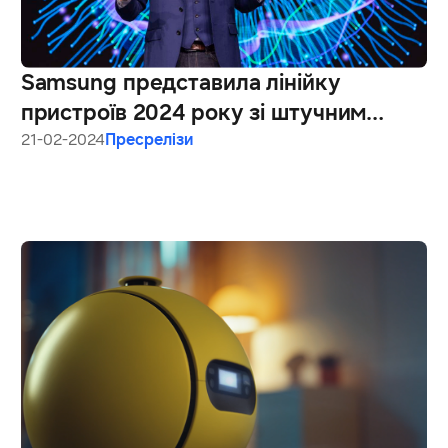
Samsung представила лінійку
пристроїв 2024 року зі штучним
інтелектом на виставці World of
21-02-2024
Пресрелізи
Samsung