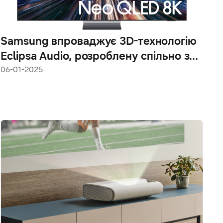
Samsung впроваджує 3D-технологію
Eclipsa Audio, розроблену спільно з
Google, у телевізори та саундбари
06-01-2025
2025 року