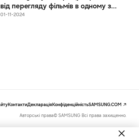
від перегляду фільмів в одному з
найкрасивіших кінотеатрів світу —
01-11-2024
Палаці Пате в Парижі
айту
Контакти
Декларація
Конфіденційність
SAMSUNG.COM
Авторські права© SAMSUNG Всі права захищенно.