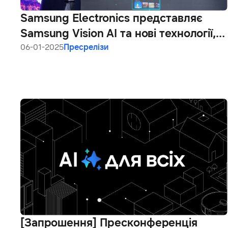
Samsung Electronics представляє
Samsung Vision AI та нові технології,
що перетворюють екрани на АІ-
06-01-2025
Пресрелізи
компаньйонів та покращують
повсякденне життя
[Запрошення] Пресконференція