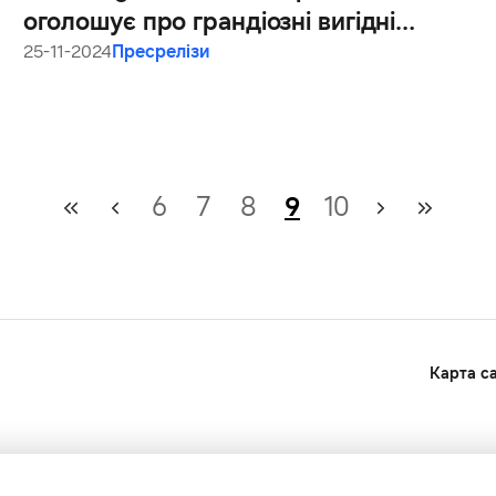
оголошує про грандіозні вигідні
пропозиції на пристрої з АІ до Чорної
25-11-2024
Пресрелізи
п’ятниці
6
7
8
9
10
Карта с