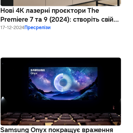
Нові 4К лазерні проєктори The
Premiere 7 та 9 (2024): створіть свій
власний кінотеатр
17-12-2024
Пресрелізи
Samsung Onyx покращує враження