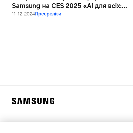
Samsung на CES 2025 «АІ для всіх:
щодня, всюди»
11-12-2024
Пресрелізи