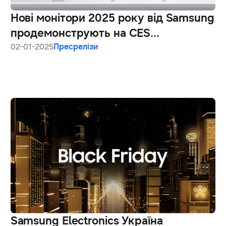
Нові монітори 2025 року від Samsung
продемонструють на CES
можливості штучного інтелекту,
02-01-2025
Пресрелізи
ігрову продуктивність та підвищену
ефективність
Samsung Electronics Україна