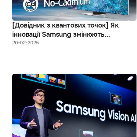
[Довідник з квантових точок] Як
інновації Samsung змінюють
стандарти якості зображення
20-02-2025