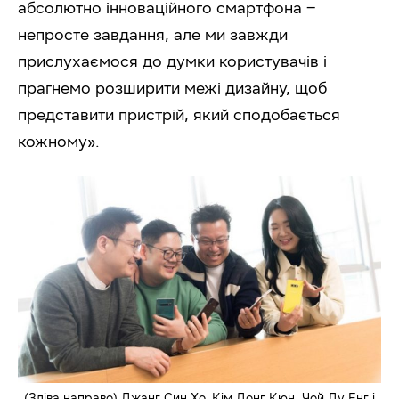
абсолютно інноваційного смартфона –
непросте завдання, але ми завжди
прислухаємося до думки користувачів і
прагнемо розширити межі дизайну, щоб
представити пристрій, який сподобається
кожному».
(Зліва направо) Джанг Син Хо, Кім Донг Кюн, Чой Ду Енг і