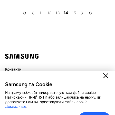
11
12
13
14
15
Контакти
Декларація
Samsung та Cookie
Конфіденційність
SAMSUNG.COM
На цьому веб-сайті використовуються файли cookie.
Натискаючи ПРИЙНЯТИ або залишаючись на ньому, ви
дозволяєте нам використовувати файли cookie.
Авторські права© SAMSUNG Всі права захищенно.
Докладніше
.