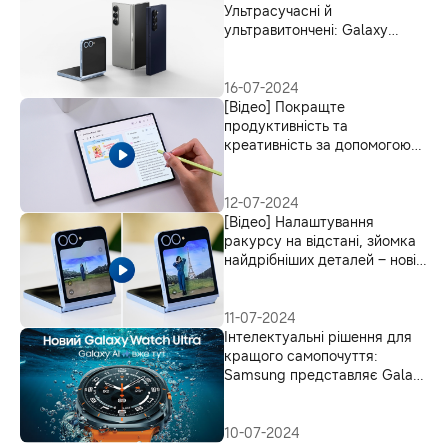
Ультрасучасні й
ультравитончені: Galaxy
Fold6 і Galaxy Flip6
16-07-2024
[Відео] Покращте
продуктивність та
креативність за допомогою
Galaxy AI
12-07-2024
[Відео] Налаштування
ракурсу на відстані, зйомка
найдрібніших деталей – нові
способи для творчості
11-07-2024
Інтелектуальні рішення для
кращого самопочуття:
Samsung представляє Galaxy
Watch7 та Galaxy Watch Ultra
10-07-2024