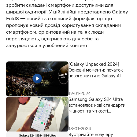
зробити складані смартфони доступними для
ширшої аудиторії. У цій лінійці представлено Galaxy
Fold8 — новий і захопливий формфактор, що
пропонує новий досвід користування складаним
смартфоном, орієнтований на те, як люди
переглядають, відкривають для себе та
занурюються в улюблений контент.
[Galaxy Unpacked 2024]
Основні моменти: початок
нового життя із Galaxy AI
19-01-2024
Samsung Galaxy S24 Ultra
встановлює нові стандарти
міцності та чіткості
зображення завдяки
захисному склу Corning®
Gorilla® Armor
18-01-2024
Зустрічайте нову еру