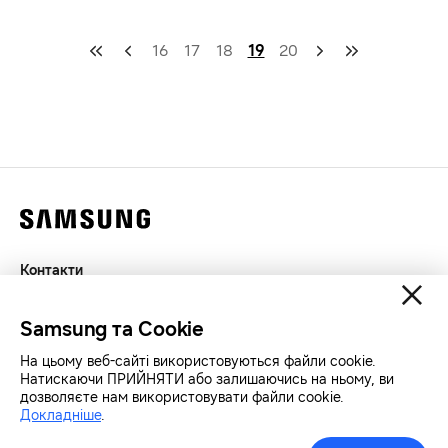
16
17
18
19
20
Контакти
Декларація
Samsung та Cookie
Конфіденційність
SAMSUNG.COM
На цьому веб-сайті використовуються файли cookie.
Натискаючи ПРИЙНЯТИ або залишаючись на ньому, ви
дозволяєте нам використовувати файли cookie.
Авторські права© SAMSUNG Всі права захищенно.
Докладніше
.