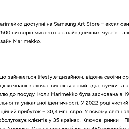
rimekko доступні на Samsung Art Store – ексклюзи
2500 витворів мистецтва з найвідоміших музеїв, гал
изайн Marimekko.
що займається lifestyle-дизайном, відома своїми о
ії компанії включає високоякісний одяг, сумки та 
лю до посуду. Коли Marimekko була заснована в 195
льної та унікальної ідентичності. У 2022 році чисти
ційний прибуток – 30,4 млн євро. У всьому світі нал
бслуговує клієнтів у 35 країнах. Ключові ринки – П
на Америка. У групі працює близько 460 співробітни