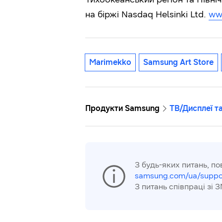
на біржі Nasdaq Helsinki Ltd.
ww
Marimekko
Samsung Art Store
Продукти Samsung
ТВ/Дисплеї та
З будь-яких питань, по
samsung.com/ua/suppo
З питань співпраці зі З