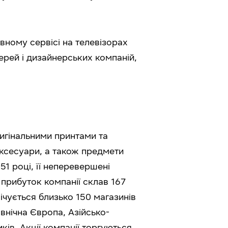
вному сервісі на телевізорах
ерей і дизайнерських компаній,
ригінальними принтами та
аксесуари, а також предмети
1 році, її неперевершені
й прибуток компанії склав 167
ічується близько 150 магазинів
івнічна Європа, Азійсько-
ків. Акції компанії торгуються