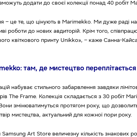
 зможуть додати до своєї колекції понад 40 робіт M
 – це те, що цінують в Marimekko. Ми дуже раді на
иві роботи до нових авдиторій. Крім того, співпра
ового квіткового принту Unikko», – каже Санна-Кайса
imekko: там, де мистецтво переплітається
цій набуває стильного забарвлення завдяки лімітов
рів The Frame. Колекція складається з 30 робіт Ma
. Вони змінюватимуться протягом року, що дозволи
итвір мистецтва, актуальний для кожної пори року.
Samsung Art Store величезну кількість знакових роб