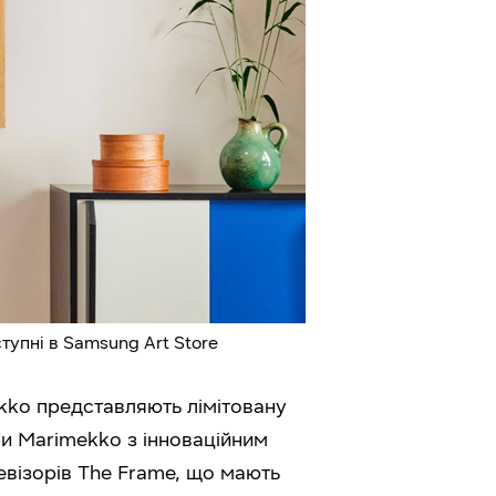
ступні в Samsung Art Store
ekko представляють лімітовану
и Marimekko з інноваційним
евізорів The Frame, що мають