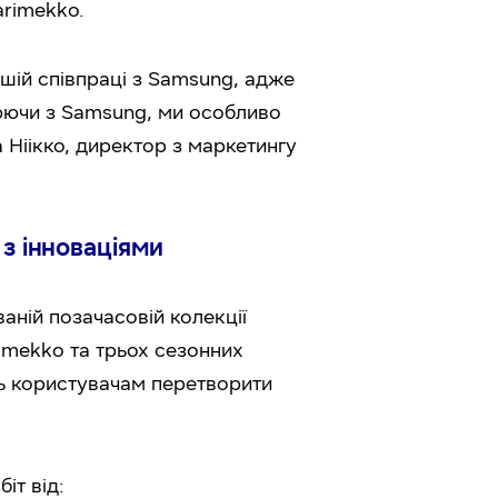
arimekko.
шій співпраці з Samsung, адже
цюючи з Samsung, ми особливо
 Ніікко, директор з маркетингу
 з інноваціями
аній позачасовій колекції
rimekko та трьох сезонних
ть користувачам перетворити
іт від: