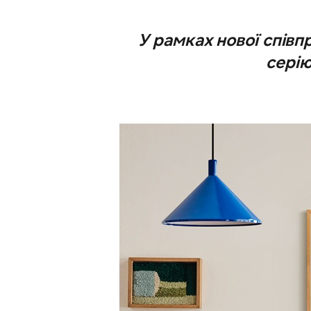
У рамках нової співп
серію