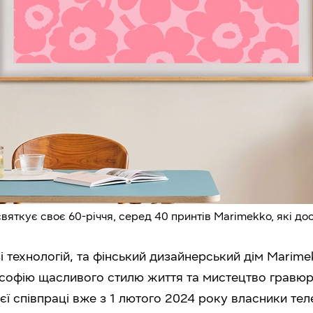
вяткує своє 60-річчя, серед 40 принтів Marimekko, які до
зі технологій, та фінський дизайнерський дім Marim
ософію щасливого стилю життя та мистецтво гравюр
ї співпраці вже з 1 лютого 2024 року власники тел