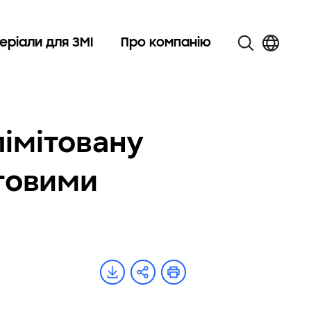
еріали для ЗМІ
Про компанію
імітовану
ьтовими