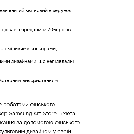
наменитий квітковий візерунок
ацював з брендом із 70-х років
та сміливими кольорами;
ними дизайнами, що непідвладні
айстерним використанням
e роботами фінського
ер Samsung Art Store. «Мета
шкання за допомогою фінського
 культовим дизайном у своїй