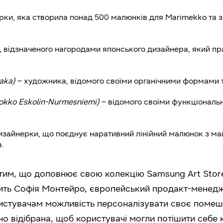
рки, яка створила понад 500 малюнків для Marimekko та з
, відзначеного нагородами японського дизайнера, який пр
aka)
– художника, відомого своїми органічними формами 
okko Eskolin-Nurmesniemi)
– відомого своїми функціональ
изайнерки, що поєднує наративний лінійний малюнок з м
.
тим, що доповнює свою колекцію Samsung Art Stor
ить Софія Монтейро, європейський продакт-менедж
ористувачам можливість персоналізувати своє поме
но відібрана, щоб користувачі могли потішити себе