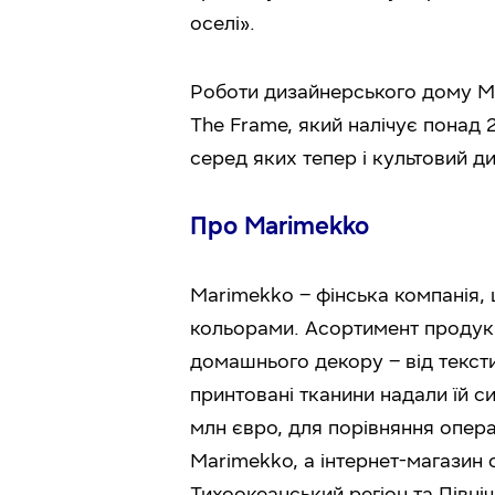
оселі».
Роботи дизайнерського дому Ma
The Frame, який налічує понад 
серед яких тепер і культовий д
Про Marimekko
Marimekko – фінська компанія, 
кольорами. Асортимент продукц
домашнього декору – від тексти
принтовані тканини надали їй си
млн євро, для порівняння опера
Marimekko, а інтернет-магазин о
Тихоокеанський регіон та Північ