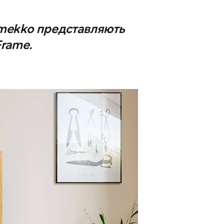
rimekko представляють
Frame.