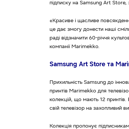
підписку на Samsung Art Store,
«Красиве і щасливе повсякдення
це дає змогу донести наші сміл
раді відзначити 60-річчя культ
компанії Marimekko.
Samsung Art Store та Mar
Прихильність Samsung до іннова
принтів Marimekko для телевізо
колекцій, що мають 12 принтів
свій телевізор на захопливий в
Колекція пропонує підписникам 