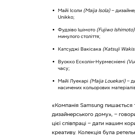
Майї Ісоли
(
Maija Isola)
– дизайне
Unikko;
Фудзіво Ішімото
(
Fujiwo Ishimoto)
минулого століття;
Катсуджі Вакісака
(
Katsuji Wakis
Вуокко Есколін-Нурмесніемі
(
Vu
часу;
Майї Луекарі
(
Maija Louekari
)
– д
насичених кольорових матеріалів
«Компанія Samsung пишається 
дизайнерського дому», – говор
цієї співпраці – дати нашим к
креативу. Колекція була ретель