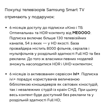
Покупці телевізорів Samsung Smart TV
отримають у подарунок:
6 місяців доступу до підписки «Кіно і ТБ:
Оптимальна» та HDR-контенту від
MEGOGO
.
Підписка включає більше 130 телевізійних
каналів, 54 з яких — у HD якості. База
провайдера містить 8000 фільмів, серіалів і
мультфільмів у роздільній здатності Full HD та без
реклами. До того ж власники певних моделей
зможуть насолодитися HDR і UHD-контентом;
6 місяців із активованим сервісом
ivi+
. Підписка
ivi+ порадує користувачів величезною
бібліотекою кіношедеврів як світових кіностудій,
так і незалежних студій із країн СНД. При цьому
весь контент буде доступний без реклами та у
роздільній здатності Full HD;