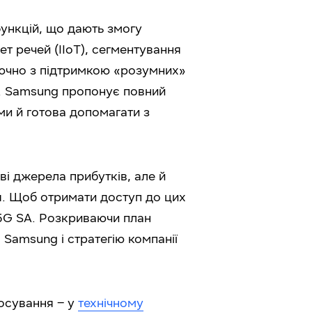
ункцій, що дають змогу
т речей (IIoT), сегментування
лючно з підтримкою «розумних»
ті. Samsung пропонує повний
ми й готова допомагати з
ві джерела прибутків, але й
я. Щоб отримати доступ до цих
 5G SA. Розкриваючи план
Samsung і стратегію компанії
тосування – у
технічному