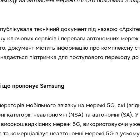
еходу на автономні мережі п’ятого покоління з ш
опублікувала технічний документ під назвою «Архіт
ку ключових сервісів і переваги автономних мереж 
го, документ містить інформацію про комплексну с
 надається підтримка для поступового переходу д
і що пропонує Samsung
ераторів мобільного зв’язку на мережі 5G, які (згід
ні категорії: неавтономні (NSA) та автономні (SA).
о високошвидкісних мереж 5G, використовуючи уже
 та комерціалізує неавтономні мережі 5G в усьому с