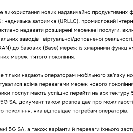
 використання нових надзвичайно продуктивних ф
: наднизька затримка (URLLC), промисловий інтерне
ективно надавати розширені мережеві послуги, вк
уальних заводів і віртуальної/доповненої реальнос
(RAN) до базових (Base) мереж із хмарними функція
их мереж п’ятого покоління.
не тільки надають операторам мобільного зв’язку но
туватися всіма перевагами мереж нового поколінн
ики послуг мають успішно перейти на архітектуру
 5G SA, документ також розповідає про можливості 
 покоління, яка відповідає потребам операторів.
і 5G SA, а також варіанти й переваги їхнього зас