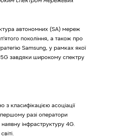
ироким спектром мережевих
ектура автономних (SA) мереж
п’ятого покоління, а також про
тратегію Samsung, у рамках якої
о 5G завдяки широкому спектру
но з класифікацією асоціації
 У першому разі оператори
 наявну інфраструктуру 4G.
віті.