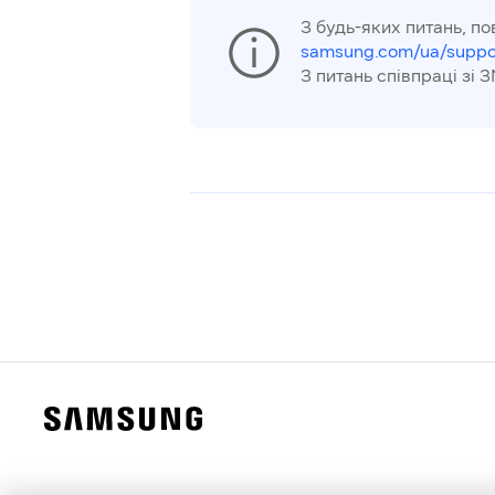
З будь-яких питань, по
samsung.com/ua/suppo
З питань співпраці зі З