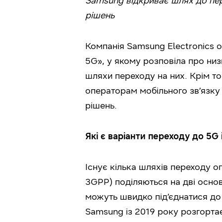
Samsung відкриває шлях до пер
рішень
Компанія Samsung Electronics 
5G», у якому розповіла про низ
шляхи переходу на них. Крім то
операторам мобільного зв’язку
рішень.
Які є варіанти переходу до 5
G
Існує кілька шляхів переходу оп
3GPP) поділяються на дві основ
можуть швидко під’єднатися д
Samsung із 2019 року розгортає