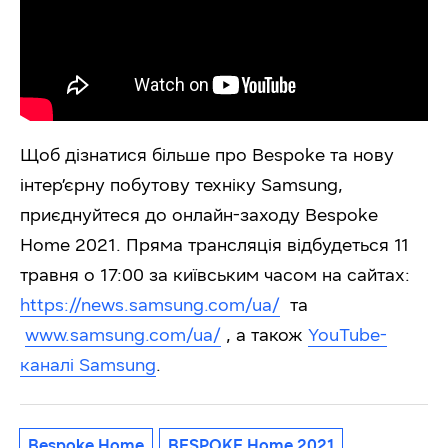
Щоб дізнатися більше про Bespoke та нову
інтер’єрну побутову техніку Samsung,
приєднуйтеся до онлайн-заходу Bespoke
Home 2021. Пряма трансляція відбудеться 11
травня о 17:00 за київським часом на сайтах:
https://news.samsung.com/ua/
та
www.samsung.com/ua/
, а також
YouTube-
каналі Samsung
.
Bespoke Home
BESPOKE Home 2021