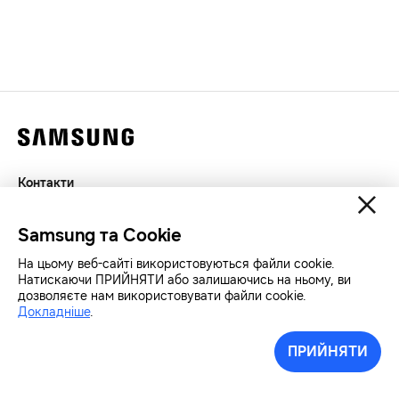
Контакти
Декларація
Samsung та Cookie
Конфіденційність
SAMSUNG.COM
На цьому веб-сайті використовуються файли cookie.
Натискаючи ПРИЙНЯТИ або залишаючись на ньому, ви
дозволяєте нам використовувати файли cookie.
Докладніше
.
Авторські права© SAMSUNG Всі права захищенно.
ПРИЙНЯТИ