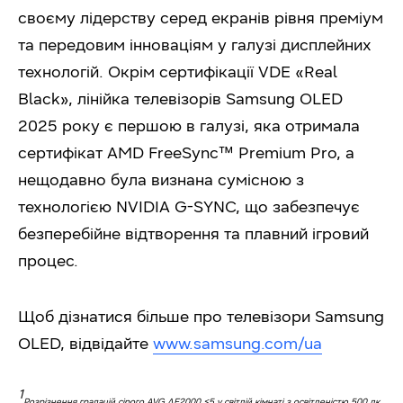
своєму лідерству серед екранів рівня преміум
та передовим інноваціям у галузі дисплейних
технологій. Окрім сертифікації VDE «Real
Black», лінійка телевізорів Samsung OLED
2025 року є першою в галузі, яка отримала
сертифікат AMD FreeSync™ Premium Pro, а
нещодавно була визнана сумісною з
технологією NVIDIA G-SYNC, що забезпечує
безперебійне відтворення та плавний ігровий
процес.
Щоб дізнатися більше про телевізори Samsung
OLED, відвідайте
www.samsung.com/ua
1
Розрізнення градацій сірого AVG ΔE2000 ≤5 у світлій кімнаті з освітленістю 500 лк.