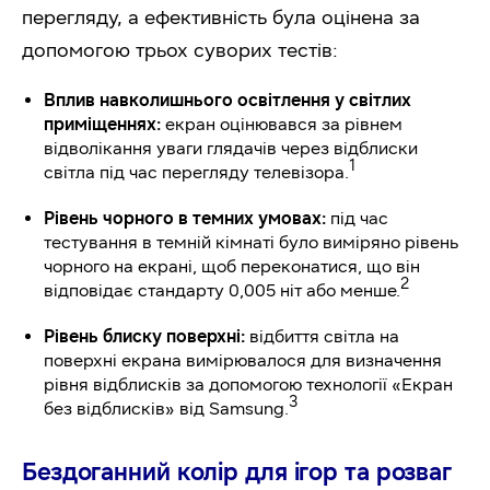
перегляду, а ефективність була оцінена за
допомогою трьох суворих тестів:
Вплив навколишнього освітлення у світлих
приміщеннях:
екран оцінювався за рівнем
відволікання уваги глядачів через відблиски
1
світла під час перегляду телевізора.
Рівень чорного в темних умовах:
під час
тестування в темній кімнаті було виміряно рівень
чорного на екрані, щоб переконатися, що він
2
відповідає стандарту 0,005 ніт або менше.
Рівень блиску поверхні:
відбиття світла на
поверхні екрана вимірювалося для визначення
рівня відблисків за допомогою технології «Екран
3
без відблисків» від Samsung.
Бездоганний колір для ігор та розваг