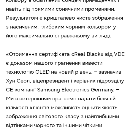
кольору в освітлених сонцем приміщеннях і
навіть під прямими сонячними променями.
Результатом є кришталево чисте зображення
з насиченим, глибоким чорним кольором у
його максимально справжньому вигляді.
«Отримання сертифіката «Real Black» від VDE
є доказом нашого прагнення вивести
технологію OLED на новий рівень, – зазначив
Хун Сеол, віцепрезидент і керівник підрозділу
CE компанії Samsung Electronics Germany. –
Ми з нетерпінням прагнемо надати більшій
кількості клієнтів можливість оцінити якість
зображення світового класу з найглибшими
відтінками чорного та іншими чіткими