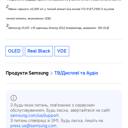
2
Рівень чорного ≤0,005 ніт у темній кімнаті (на основі ITU-R BT.2100-3 за умов
темної кімнати, визначених VDE).
3
Samsung OLED: ≤15 одиниць блиску (GU) (наприклад, дзеркало: 100 GU))
OLED
Real Black
VDE
Продукти Samsung
ТВ/Дисплеї та Аудіо
З будь-яких питань, пов'язаних з сервісним
обслуговуванням, будь ласка, звертайтеся на сайт
samsung.com/ua/support
.
З питань співпраці зі ЗМІ, будь ласка, пишіть на
press.ua@samsung.com
.