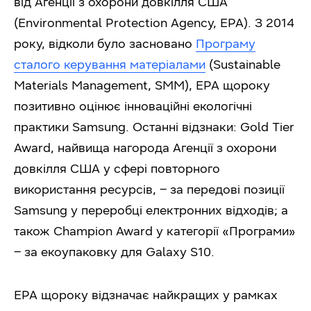
від Агенції з охорони довкілля США
(Environmental Protection Agency, EPA). З 2014
року, відколи було засновано
Програму
сталого керування матеріалами
(Sustainable
Materials Management, SMM), EPA щороку
позитивно оцінює інноваційні екологічні
практики Samsung. Останні відзнаки: Gold Tier
Award, найвища нагорода Агенції з охорони
довкілля США у сфері повторного
використання ресурсів, – за передові позиції
Samsung у переробці електронних відходів; а
також Champion Award
у категорії «Програми»
– за екоупаковку для Galaxy S10.
EPA щороку відзначає найкращих у рамках