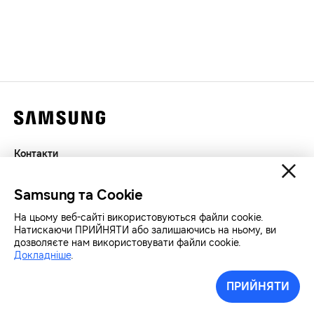
Контакти
Декларація
Samsung та Cookie
Конфіденційність
SAMSUNG.COM
На цьому веб-сайті використовуються файли cookie.
Натискаючи ПРИЙНЯТИ або залишаючись на ньому, ви
дозволяєте нам використовувати файли cookie.
Авторські права© SAMSUNG Всі права захищенно.
Докладніше
.
ПРИЙНЯТИ