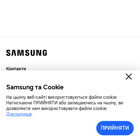
Контакти
Декларація
Samsung та Cookie
Конфіденційність
SAMSUNG.COM
На цьому веб-сайті використовуються файли cookie.
Натискаючи ПРИЙНЯТИ або залишаючись на ньому, ви
дозволяєте нам використовувати файли cookie.
Авторські права© SAMSUNG Всі права захищенно.
Докладніше
.
ПРИЙНЯТИ