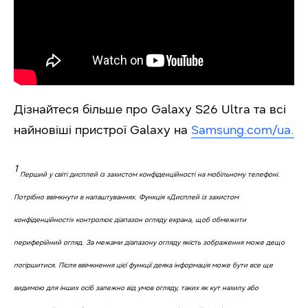
Дізнайтеся більше про Galaxy S26 Ultra та всі
найновіші пристрої Galaxy на
Samsung.com/ua.
1
Перший у світі дисплей із захистом конфіденційності на мобільному телефоні.
Потрібно ввімкнути в налаштуваннях. Функція «Дисплей із захистом
конфіденційності» контролює діапазон огляду екрана, щоб обмежити
периферійний огляд. За межами діапазону огляду якість зображення може дещо
погіршитися. Після ввімкнення цієї функції деяка інформація може бути все ще
видимою для інших осіб залежно від умов огляду, таких як кут нахилу або