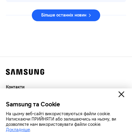
Більше останніх новин
Контакти
Декларація
Samsung та Cookie
Конфіденційність
SAMSUNG.COM
На цьому веб-сайті використовуються файли cookie.
Натискаючи ПРИЙНЯТИ або залишаючись на ньому, ви
дозволяєте нам використовувати файли cookie.
Докладніше
.
Авторські права© SAMSUNG Всі права захищенно.