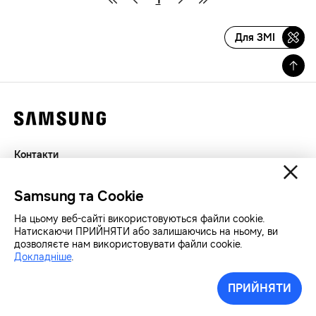
Для ЗМІ
Контакти
Декларація
Samsung та Cookie
Конфіденційність
SAMSUNG.COM
На цьому веб-сайті використовуються файли cookie.
Натискаючи ПРИЙНЯТИ або залишаючись на ньому, ви
дозволяєте нам використовувати файли cookie.
Авторські права© SAMSUNG Всі права захищенно.
Докладніше
.
ПРИЙНЯТИ