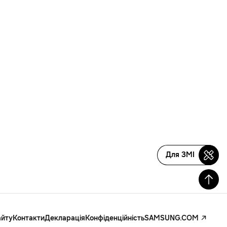
Для ЗМІ
айту
Контакти
Декларація
Конфіденційність
SAMSUNG.COM