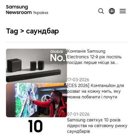
Tag > саундбар
Компанія Samsung
Electronics 12-й рік поспіль
посідає перше місце за
обсягом продажів саундбарів
у світі
17-03-2026
[CES 2026] Компаньйон для
розваг на кожну мить, яку
можна побачити і почути
07-01-2026
Samsung святкує 10 років
лідерства на світовому ринку
саундбарів