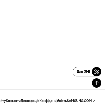
Для ЗМІ
айту
Контакти
Декларація
Конфіденційність
SAMSUNG.COM