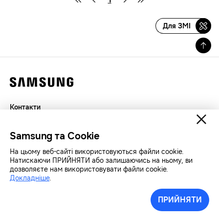
Для ЗМІ
Контакти
Декларація
Samsung та Cookie
Конфіденційність
SAMSUNG.COM
На цьому веб-сайті використовуються файли cookie.
Натискаючи ПРИЙНЯТИ або залишаючись на ньому, ви
дозволяєте нам використовувати файли cookie.
Авторські права© SAMSUNG Всі права захищенно.
Докладніше
.
ПРИЙНЯТИ