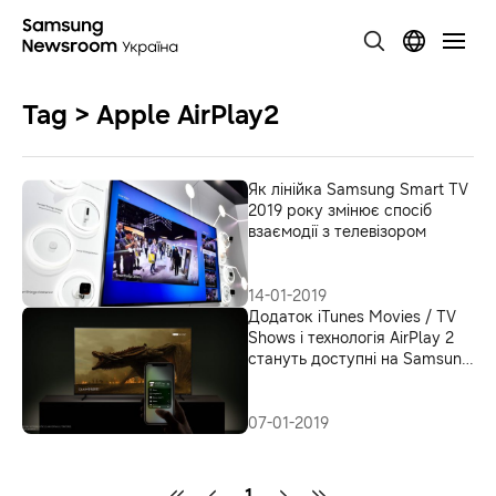
Tag > Apple AirPlay2
Як лінійка Samsung Smart TV
2019 року змінює спосіб
взаємодії з телевізором
14-01-2019
Додаток iTunes Movies / TV
Shows і технологія AirPlay 2
стануть доступні на Samsung
Smart TV весною 2019 року
07-01-2019
1