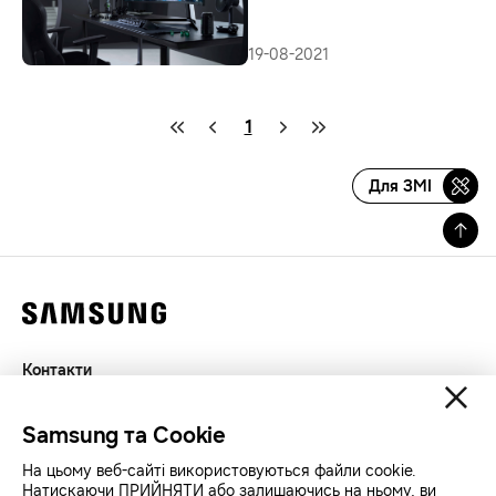
19-08-2021
1
Для ЗМІ
Контакти
Декларація
Samsung та Cookie
Конфіденційність
SAMSUNG.COM
На цьому веб-сайті використовуються файли cookie.
Натискаючи ПРИЙНЯТИ або залишаючись на ньому, ви