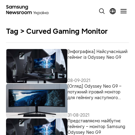
Tag > Curved Gaming Monitor
[Інфографіка] Найсучасніший
геймінг із Odyssey Neo G9
08-09-2021
[Огляд] Odyssey Neo G9 –
потужний ігровий монітор
для геймінгу наступного
рівня
31-08-2021
Представляємо майбутнє
геймінгу – монітор Samsung
Odyssey Neo G9